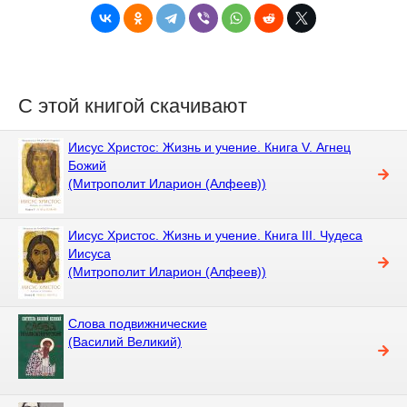
С этой книгой скачивают
Иисус Христос: Жизнь и учение. Книга V. Агнец
Божий
(Митрополит Иларион (Алфеев))
Иисус Христос. Жизнь и учение. Книга III. Чудеса
Иисуса
(Митрополит Иларион (Алфеев))
Слова подвижнические
(Василий Великий)