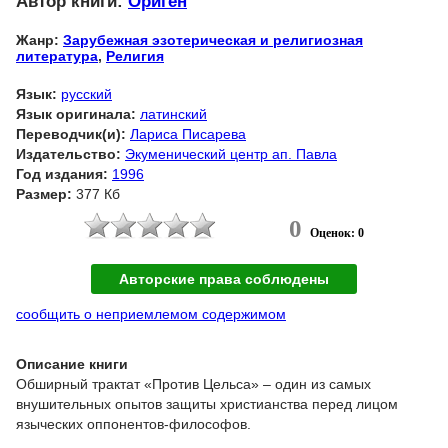
Автор книги:
Ориген
Жанр:
Зарубежная эзотерическая и религиозная
литература
,
Религия
Язык:
русский
Язык оригинала:
латинский
Переводчик(и):
Лариса Писарева
Издательство:
Экуменический центр ап. Павла
Год издания:
1996
Размер:
377 Кб
0
Оценок: 0
Авторские права соблюдены
сообщить о неприемлемом содержимом
Описание книги
Обширный трактат «Против Цельса» – один из самых
внушительных опытов защиты христианства перед лицом
языческих оппонентов-философов.