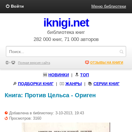
Войти
Меню библиотеки
iknigi.net
библиотека книг
282 000 книг, 71 000 авторов
ОТЗЫВЫ НА КНИГИ
Полная версия сайта
🆕
НОВИНКИ
| 🔝
ТОП
🔎
ПОДБОРКИ КНИГ
|
🧝‍♀️
ЖАНРЫ
| 📚
СЕРИИ КНИГ
Книга:
Против Цельса
-
Ориген
Добавлена в библиотеку: 3-10-2013, 19:43
Просмотров: 3160