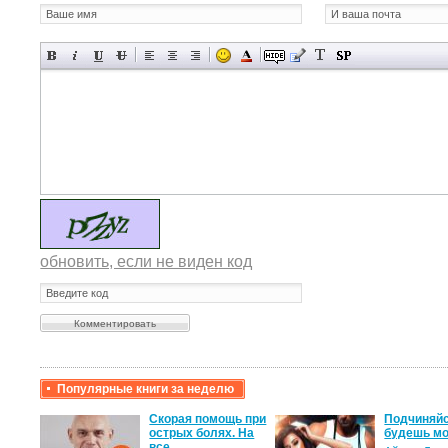
обновить, если не виден код
Популярные книги за неделю
крови,
Скорая помощь при
Подчиняйс
острых болях. На
будешь мо
все…