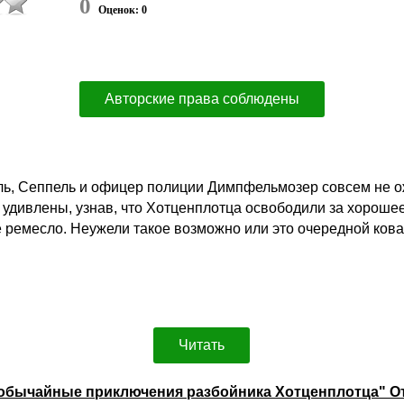
0
Оценок: 0
Авторские права соблюдены
ь, Сеппель и офицер полиции Димпфельмозер совсем не о
 удивлены, узнав, что Хотценплотца освободили за хорошее
ье ремесло. Неужели такое возможно или это очередной ко
Читать
еобычайные приключения разбойника Хотценплотца" 