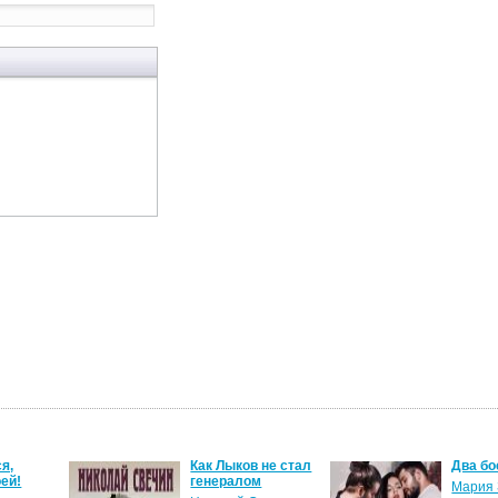
я,
Как Лыков не стал
Два бо
ей!
генералом
Мария 