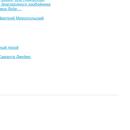
 благородного разбойника
ра Дубр ...
Дмитрий Миропольский
ный герой
Саманта Джеймс