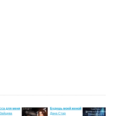
сса для меня
Будешь моей женой
Ма
ак
Зайцева
Дана Стар
ис