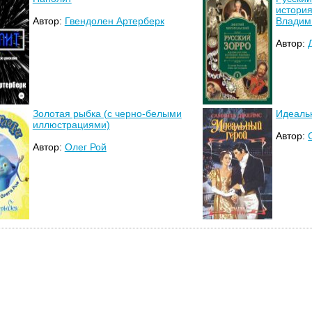
история
Автор:
Гвендолен Артерберк
Владими
Автор:
Золотая рыбка (с черно-белыми
Идеаль
иллюстрациями)
Автор:
Автор:
Олег Рой