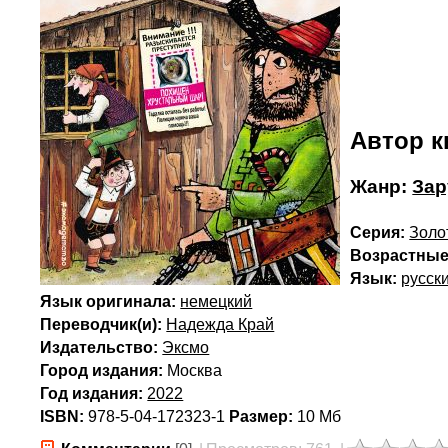
Автор к
Жанр:
Зар
Серия:
Золо
Возрастные
Язык:
русск
Язык оригинала:
немецкий
Переводчик(и):
Надежда Край
Издательство:
Эксмо
Город издания:
Москва
Год издания:
2022
ISBN:
978-5-04-172323-1
Размер:
10 Мб