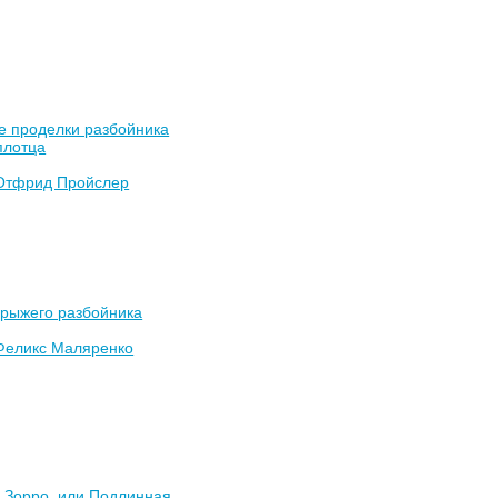
е проделки разбойника
плотца
Отфрид Пройслер
 рыжего разбойника
Феликс Маляренко
 Зорро, или Подлинная