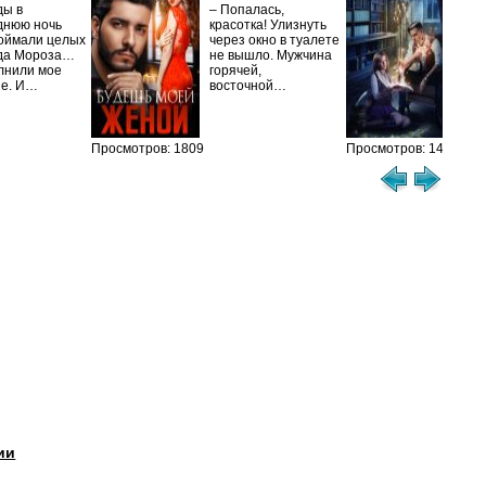
ды в
– Попалась,
Та
днюю ночь
красотка! Улизнуть
оймали целых
через окно в туалете
Ака
да Мороза…
не вышло. Мужчина
не 
лнили мое
горячей,
из
ие. И…
восточной…
иск
см
Просмотров: 1809
Просмотров: 1473
ии