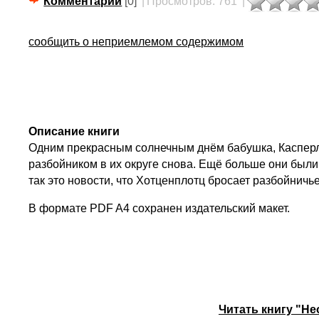
Комментарии
[0]
|
Просмотров: 761
|
сообщить о неприемлемом содержимом
Описание книги
Одним прекрасным солнечным днём бабушка, Касперл
разбойником в их округе снова. Ещё больше они были
так это новости, что Хотценплотц бросает разбойнич
В формате PDF A4 сохранен издательский макет.
Читать книгу "Н