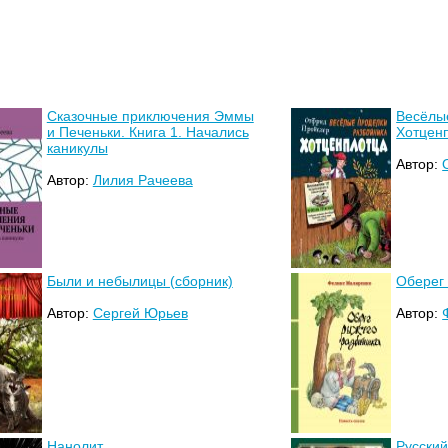
Сказочные приключения Эммы
Весёлы
и Печеньки. Книга 1. Начались
Хотцен
каникулы
Автор:
Автор:
Лилия Рачеева
Были и небылицы (сборник)
Оберег
Автор:
Сергей Юрьев
Автор:
Нанолит
Русский