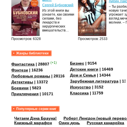
Айрин Лак
а
Сергей Бубновский
– Ты разб
Из этой книги вы
новую тачку
лого
узнаете, как своими
угрожает з
быть
силами, без
взгляд меч
сех
лекарств и
молнии. –
уг –…
хирургических
вмешательств…
Просмотров: 6328
Просмотров: 2533
Жанры библиотеки
(+1)
Бизнес
| 9154
Фантастика
| 28807
Детские книги
| 16469
Фэнтези
| 16236
Дом и Семья
| 14344
Любовные романы
| 28116
Зарубежная литература
| 13
Детективы
| 13372
Искусство
| 3152
Боевики
| 5823
Классика
| 11759
Приключения
| 10171
Популярные серии книг
Читаем Дэна Брауна!
Роберт Ленгдон (новый перево
Книжный марафон
Один день
Русская канарейка