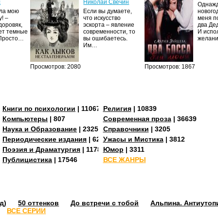
с
Николай Свечин
Однаж
ила мою
Если вы думаете,
нового
! –
что искусство
меня п
доровяк,
эскорта – явление
два Де
ет темные
современности, то
И испо
 Просто…
вы ошибаетесь.
желан
Им…
Просмотров: 2080
Просмотров: 1867
Книги по психологии
| 11067
Религия
| 10839
Компьютеры
| 807
Современная проза
| 36639
Наука и Образование
| 23255
Справочники
| 3205
273
Периодические издания
| 629
Ужасы и Мистика
| 3812
Поэзия и Драматургия
| 11784
Юмор
| 3311
Публицистика
| 17546
ВСЕ ЖАНРЫ
д)
50 оттенков
До встречи с тобой
Альпина. Антиутоп
ВСЕ СЕРИИ