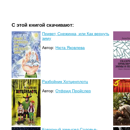
С этой книгой скачивают:
Привет, Снежинка, или Как вернуть
зиму
Автор:
Нюта Яковлева
Разбойник Хотценплотц
Автор:
Отфрид Пройслер
Коварный замысел Соловья-