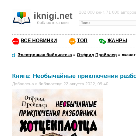
282 000 книг, 71 000 авторо
iknigi.net
библиотека книг
ВСЕ НОВИНКИ
ТОП
ЖАНРЫ
Электронная библиотека
»
Отфрид Пройслер
»
скача
Книга:
Необычайные приключения разбо
Добавлена в библиотеку: 22 августа 2022, 09:40