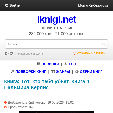
Войти
Меню библиотеки
iknigi.net
библиотека книг
282 000 книг, 71 000 авторов
ОТЗЫВЫ НА КНИГИ
Полная версия сайта
🆕
НОВИНКИ
| 🔝
ТОП
🔎
ПОДБОРКИ КНИГ
|
🧝‍♀️
ЖАНРЫ
| 📚
СЕРИИ КНИГ
Книга:
Тот, кто тебя убьет. Книга 1
-
Пальмира Керлис
Добавлена в библиотеку: 19-05-2026, 13:01
Просмотров: 167