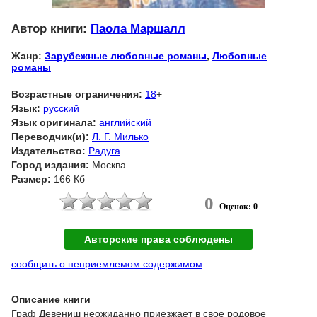
Автор книги:
Паола Маршалл
Жанр:
Зарубежные любовные романы
,
Любовные
романы
Возрастные ограничения:
18
+
Язык:
русский
Язык оригинала:
английский
Переводчик(и):
Л. Г. Милько
Издательство:
Радуга
Город издания:
Москва
Размер:
166 Кб
0
Оценок: 0
Авторские права соблюдены
сообщить о неприемлемом содержимом
Описание книги
Граф Девениш неожиданно приезжает в свое родовое