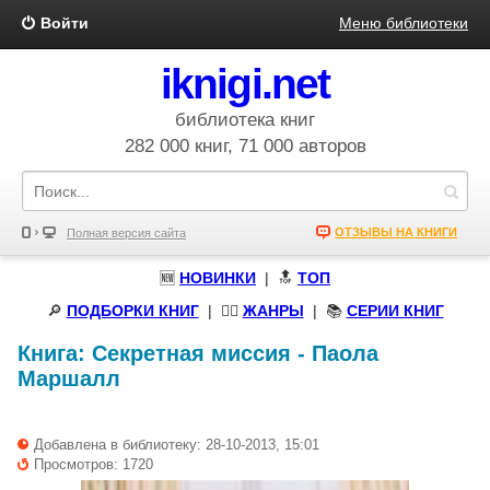
Войти
Меню библиотеки
iknigi.net
библиотека книг
282 000 книг, 71 000 авторов
ОТЗЫВЫ НА КНИГИ
Полная версия сайта
🆕
НОВИНКИ
| 🔝
ТОП
🔎
ПОДБОРКИ КНИГ
|
🧝‍♀️
ЖАНРЫ
| 📚
СЕРИИ КНИГ
Книга:
Секретная миссия
-
Паола
Маршалл
Добавлена в библиотеку: 28-10-2013, 15:01
Просмотров: 1720