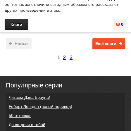
ее, тотчас же отличили выгодным образом его рассказы от
других произведений в этом...
Книга
0
Новые
Ещё книги
1
2
3
Популярные серии
Читаем Дэна Брауна!
Роберт Ленгдон (новый перевод)
50 оттенков
До встречи с тобой