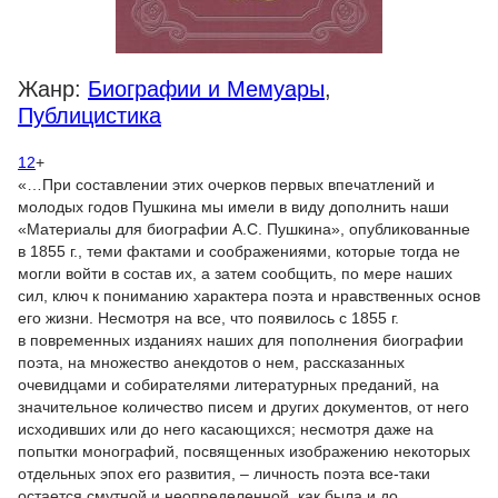
Жанр:
Биографии и Мемуары
,
Публицистика
12
+
«…При составлении этих очерков первых впечатлений и
молодых годов Пушкина мы имели в виду дополнить наши
«Материалы для биографии А.С. Пушкина», опубликованные
в 1855 г., теми фактами и соображениями, которые тогда не
могли войти в состав их, а затем сообщить, по мере наших
сил, ключ к пониманию характера поэта и нравственных основ
его жизни. Несмотря на все, что появилось с 1855 г.
в повременных изданиях наших для пополнения биографии
поэта, на множество анекдотов о нем, рассказанных
очевидцами и собирателями литературных преданий, на
значительное количество писем и других документов, от него
исходивших или до него касающихся; несмотря даже на
попытки монографий, посвященных изображению некоторых
отдельных эпох его развития, – личность поэта все-таки
остается смутной и неопределенной, как была и до