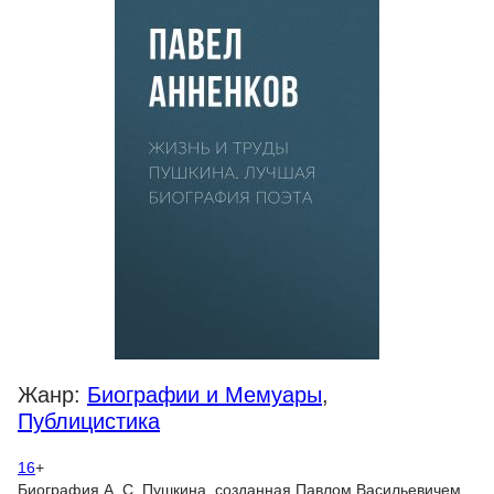
Жанр:
Биографии и Мемуары
,
Публицистика
16
+
Биография А. С. Пушкина, созданная Павлом Васильевичем