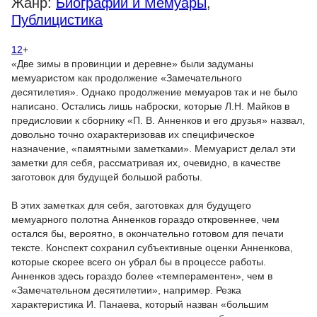
Жанр:
Биографии и Мемуары
,
Публицистика
12
+
«Две зимы в провинции и деревне» были задуманы
мемуаристом как продолжение «Замечательного
десятилетия». Однако продолжение мемуаров так и не было
написано. Остались лишь наброски, которые Л.Н. Майков в
предисловии к сборнику «П. В. Анненков и его друзья» назвал,
довольно точно охарактеризовав их специфическое
назначение, «памятными заметками». Мемуарист делал эти
заметки для себя, рассматривая их, очевидно, в качестве
заготовок для будущей большой работы.
В этих заметках для себя, заготовках для будущего
мемуарного полотна Анненков гораздо откровеннее, чем
остался бы, вероятно, в окончательно готовом для печати
тексте. Конспект сохранил субъективные оценки Анненкова,
которые скорее всего он убрал бы в процессе работы.
Анненков здесь гораздо более «темпераментен», чем в
«Замечательном десятилетии», например. Резка
характеристика И. Панаева, который назван «большим