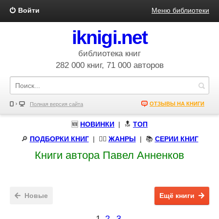
Войти
Меню библиотеки
iknigi.net
библиотека книг
282 000 книг, 71 000 авторов
ОТЗЫВЫ НА КНИГИ
Полная версия сайта
🆕
НОВИНКИ
| 🔝
ТОП
🔎
ПОДБОРКИ КНИГ
|
🧝‍♀️
ЖАНРЫ
| 📚
СЕРИИ КНИГ
Книги автора Павел Анненков
Новые
Ещё книги
1
2
3