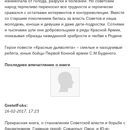
изнемогала от голода, разрухи и болезней. Но советский
народ терпеливо переносил все трудности и героически
сражался с остатками интервентов и контрреволюции. Вместе
со старшим поколением билась за власть Советов и наша
молодежь, юноши и девушки и даже дети-подростки. Сотнями
и тысячами шли они добровольцами в ряды Красной Армии,
показывая образцы невиданной храбрости и любви к Родине.
Герои повести «Красные дьяволята» – смелые и находчивые
ребята, юные бойцы Первой Конной армии С.М.Буденого.
Последнее впечатление о книге
GretelFoks:
16-02-2017, 17:23
Прекрасная книга, о становлении Советской власти и борьбе с
бандитизмом. Главные герой- Следопыт, Овод, и Ю-ю-