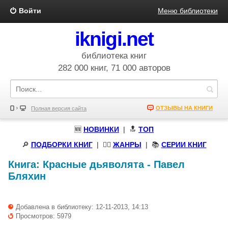
Войти
Меню библиотеки
iknigi.net
библиотека книг
282 000 книг, 71 000 авторов
ОТЗЫВЫ НА КНИГИ
Полная версия сайта
🆕
НОВИНКИ
| 🔝
ТОП
🔎
ПОДБОРКИ КНИГ
|
🧝‍♀️
ЖАНРЫ
| 📚
СЕРИИ КНИГ
Книга:
Красные дьяволята
-
Павел
Бляхин
Добавлена в библиотеку: 12-11-2013, 14:13
Просмотров: 5979