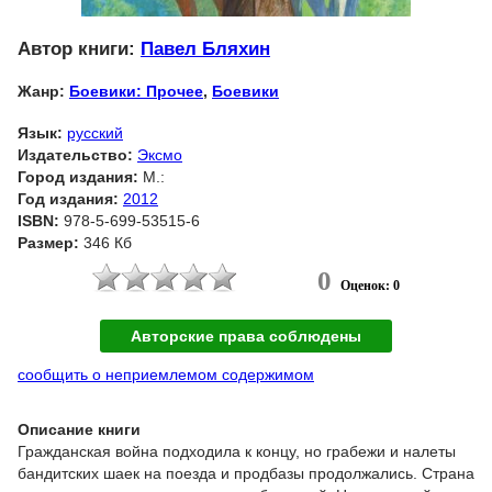
Автор книги:
Павел Бляхин
Жанр:
Боевики: Прочее
,
Боевики
Язык:
русский
Издательство:
Эксмо
Город издания:
М.:
Год издания:
2012
ISBN:
978-5-699-53515-6
Размер:
346 Кб
0
Оценок: 0
Авторские права соблюдены
сообщить о неприемлемом содержимом
Описание книги
Гражданская война подходила к концу, но грабежи и налеты
бандитских шаек на поезда и продбазы продолжались. Страна