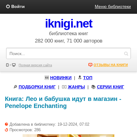
Войти
Меню библиотеки
iknigi.net
библиотека книг
282 000 книг, 71 000 авторов
ОТЗЫВЫ НА КНИГИ
Полная версия сайта
🆕
НОВИНКИ
| 🔝
ТОП
🔎
ПОДБОРКИ КНИГ
|
🧝‍♀️
ЖАНРЫ
| 📚
СЕРИИ КНИГ
Книга:
Лео и бабушка идут в магазин
-
Penelope Enchanting
Добавлена в библиотеку: 19-12-2024, 07:02
Просмотров: 286