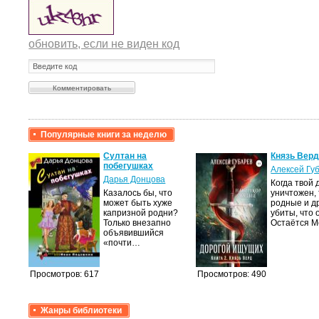
обновить, если не виден код
Популярные книги за неделю
на
Султан на
Князь Верд
побегушках
Алексей Гу
Дарья Донцова
из
Когда твой 
ихся
Казалось бы, что
уничтожен,
х
может быть хуже
родные и д
м
капризной родни?
убиты, что 
ле
Только внезапно
Остаётся М
объявившийся
«почти…
Просмотров: 617
Просмотров: 490
Жанры библиотеки