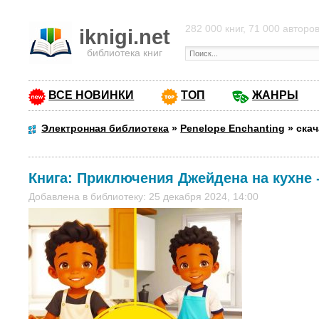
282 000 книг, 71 000 авторо
iknigi.net
библиотека книг
ВСЕ НОВИНКИ
ТОП
ЖАНРЫ
Электронная библиотека
»
Penelope Enchanting
»
скач
Книга:
Приключения Джейдена на кухне
Добавлена в библиотеку: 25 декабря 2024, 14:00