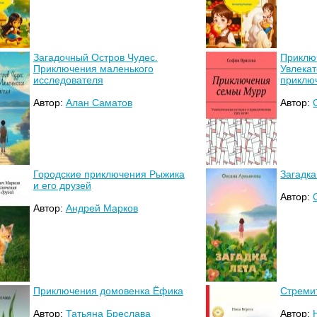
Загадочный Остров Чудес.
Приклю
Приключения маленького
Увлекат
исследователя
приключ
Автор:
Алан Саматов
Автор:
Городские приключения Рыжика
Загадка
и его друзей
Автор:
Автор:
Андрей Марков
Приключения домовенка Ёфика
Стреми
Автор:
Татьяна Бреслава
Автор: