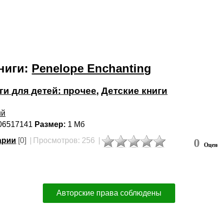
ниги:
Penelope Enchanting
ги для детей: прочее
,
Детские книги
ий
06517141
Размер:
1 Мб
арии
[0]
|
Просмотров: 256
|
0
Оцен
Авторские права соблюдены