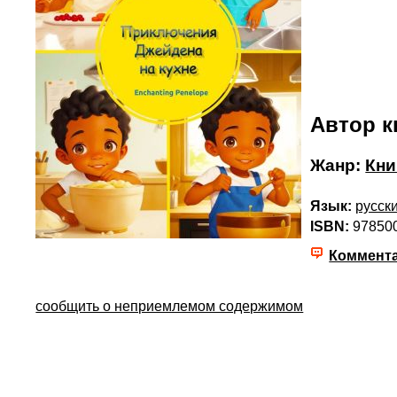
Автор к
Жанр:
Кни
Язык:
русск
ISBN:
97850
Коммент
сообщить о неприемлемом содержимом