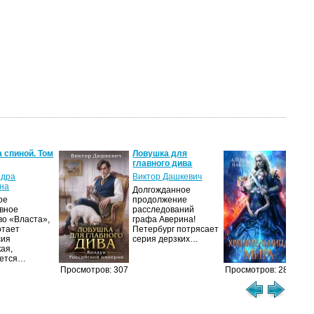
 спиной. Том
Ловушка для
Хра
главного дива
Мир
ндра
Виктор Дашкевич
Але
на
Долгожданное
Что
ое
продолжение
узна
ивное
расследований
себ
во «Власта»,
графа Аверина!
Исп
отает
Петербург потрясает
люб
сия
серия дерзких…
ая,
ется…
Просмотров: 307
Просмотров: 287