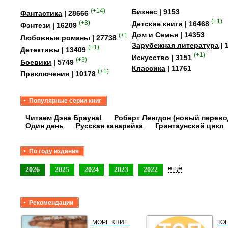
(+14)
Бизнес
| 9153
Фантастика
| 28666
(+1)
(+3)
Детские книги
| 16468
Фэнтези
| 16209
Дом и Семья
| 14353
(+15)
Любовные романы
| 27738
Зарубежная литература
| 
(+1)
Детективы
| 13409
(+1)
Искусство
| 3151
(+3)
Боевики
| 5749
Классика
| 11761
(+1)
Приключения
| 10178
Популярные серии книг
Читаем Дэна Брауна!
Роберт Ленгдон (новый перево
Один день
Русская канарейка
Гринтаунский цикл
По году издания
ещё
2026
2025
2024
2023
2022
Рекомендации
МОРЕ КНИГ.
ТО