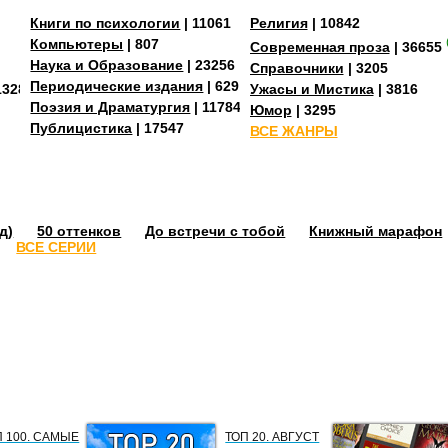
Книги по психологии
| 11061
Религия
| 10842
Компьютеры
| 807
Современная проза
| 36655
Наука и Образование
| 23256
Справочники
| 3205
Периодические издания
| 629
13287
Ужасы и Мистика
| 3816
Поэзия и Драматургия
| 11784
Юмор
| 3295
Публицистика
| 17547
ВСЕ ЖАНРЫ
д)
50 оттенков
До встречи с тобой
Книжный марафон
ВСЕ СЕРИИ
П 100. САМЫЕ
ТОП 20. АВГУСТ