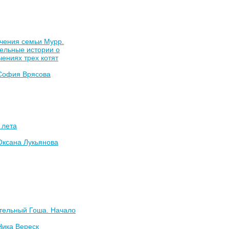
чения семьи Мурр.
ельные истории о
ениях трех котят
София Врясова
 лета
Оксана Лукьянова
тельный Гоша. Начало
Ника Вереск