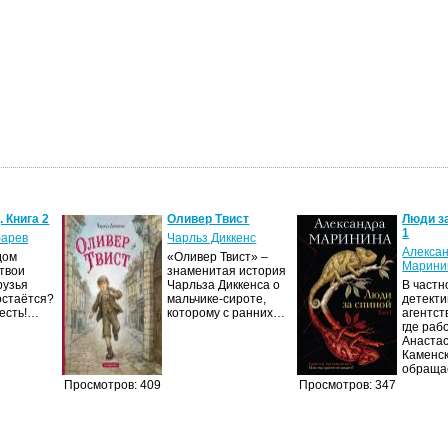
. Книга 2
Оливер Твист
Люди за
1
барев
Чарльз Диккенс
Алекса
дом
«Оливер Твист» –
Марини
 твои
знаменитая история
рузья
Чарльза Диккенса о
В частн
остаётся?
мальчике-сироте,
детект
есть!…
которому с ранних…
агентст
где раб
Анаста
Каменск
обраща
Просмотров: 409
Просмотров: 347