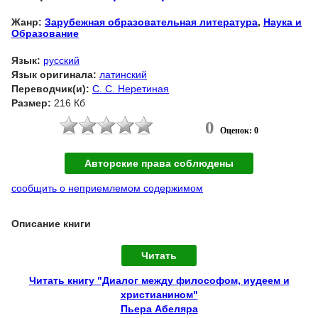
Жанр:
Зарубежная образовательная литература
,
Наука и
Образование
Язык:
русский
Язык оригинала:
латинский
Переводчик(и):
С. С. Неретиная
Размер:
216 Кб
0
Оценок: 0
Авторские права соблюдены
сообщить о неприемлемом содержимом
Описание книги
Читать
Читать книгу "Диалог между философом, иудеем и
христианином"
Пьера Абеляра