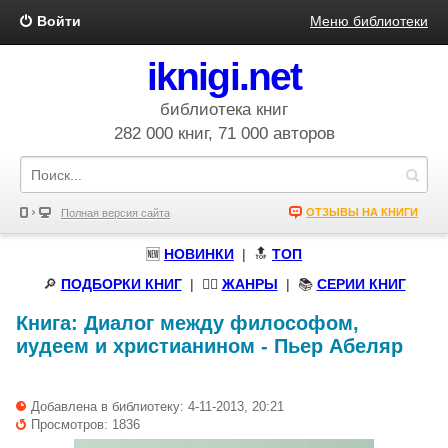
Войти
Меню библиотеки
iknigi.net
библиотека книг
282 000 книг, 71 000 авторов
ОТЗЫВЫ НА КНИГИ
Полная версия сайта
🆕
НОВИНКИ
| 🔝
ТОП
🔎
ПОДБОРКИ КНИГ
|
🧝‍♀️
ЖАНРЫ
| 📚
СЕРИИ КНИГ
Книга:
Диалог между философом,
иудеем и христианином
-
Пьер Абеляр
Добавлена в библиотеку: 4-11-2013, 20:21
Просмотров: 1836