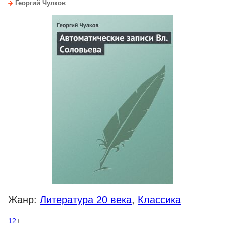
Георгий Чулков
Жанр:
Литература 20 века
,
Классика
12
+