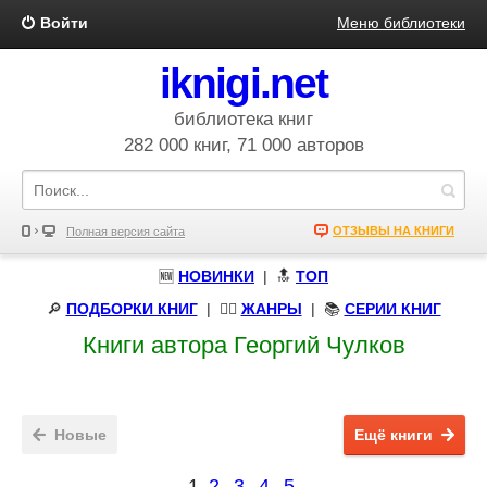
Войти
Меню библиотеки
iknigi.net
библиотека книг
282 000 книг, 71 000 авторов
ОТЗЫВЫ НА КНИГИ
Полная версия сайта
🆕
НОВИНКИ
| 🔝
ТОП
🔎
ПОДБОРКИ КНИГ
|
🧝‍♀️
ЖАНРЫ
| 📚
СЕРИИ КНИГ
Книги автора Георгий Чулков
Новые
Ещё книги
1
2
3
4
5