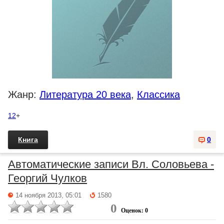
Жанр:
Литература 20 века
,
Классика
12
+
Книга
0
Автоматические записи Вл. Соловьева -
Георгий Чулков
14 ноября 2013, 05:01
1580
0
Оценок: 0