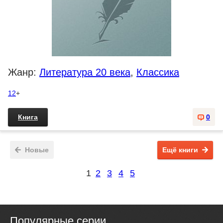
Жанр:
Литература 20 века
,
Классика
12
+
Книга
0
Новые
Ещё книги
1
2
3
4
5
Популярные серии