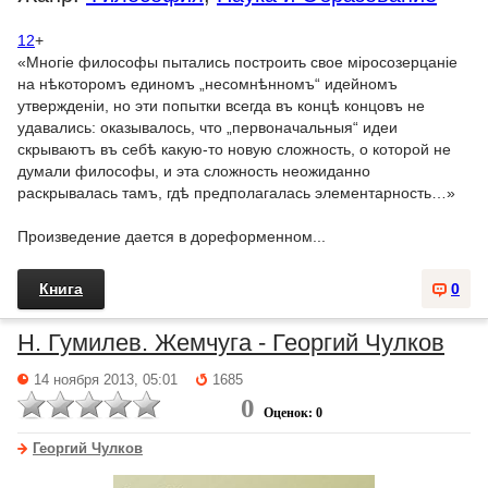
12
+
«Многіе философы пытались построить свое міросозерцаніе
на нѣкоторомъ единомъ „несомнѣнномъ“ идейномъ
утвержденіи, но эти попытки всегда въ концѣ концовъ не
удавались: оказывалось, что „первоначальныя“ идеи
скрываютъ въ себѣ какую-то новую сложность, о которой не
думали философы, и эта сложность неожиданно
раскрывалась тамъ, гдѣ предполагалась элементарность…»
Произведение дается в дореформенном...
Книга
0
H. Гумилев. Жемчуга - Георгий Чулков
14 ноября 2013, 05:01
1685
0
Оценок: 0
Георгий Чулков