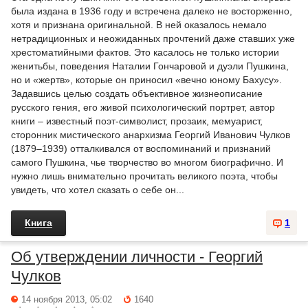
была издана в 1936 году и встречена далеко не восторженно,
хотя и признана оригинальной. В ней оказалось немало
нетрадиционных и неожиданных прочтений даже ставших уже
хрестоматийными фактов. Это касалось не только истории
женитьбы, поведения Наталии Гончаровой и дуэли Пушкина,
но и «жертв», которые он приносил «вечно юному Бахусу».
Задавшись целью создать объективное жизнеописание
русского гения, его живой психологический портрет, автор
книги – известный поэт-символист, прозаик, мемуарист,
сторонник мистического анархизма Георгий Иванович Чулков
(1879–1939) отталкивался от воспоминаний и признаний
самого Пушкина, чье творчество во многом биографично. И
нужно лишь внимательно прочитать великого поэта, чтобы
увидеть, что хотел сказать о себе он...
Книга
1
Об утверждении личности - Георгий
Чулков
14 ноября 2013, 05:02
1640