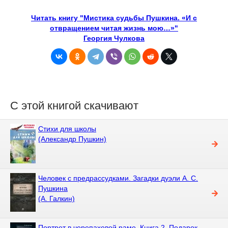
Читать книгу "Мистика судьбы Пушкина. «И с
отвращением читая жизнь мою…»"
Георгия Чулкова
С этой книгой скачивают
Стихи для школы
(Александр Пушкин)
Человек с предрассудками. Загадки дуэли А. С.
Пушкина
(А. Галкин)
Портрет в черепаховой раме. Книга 2. Подарок