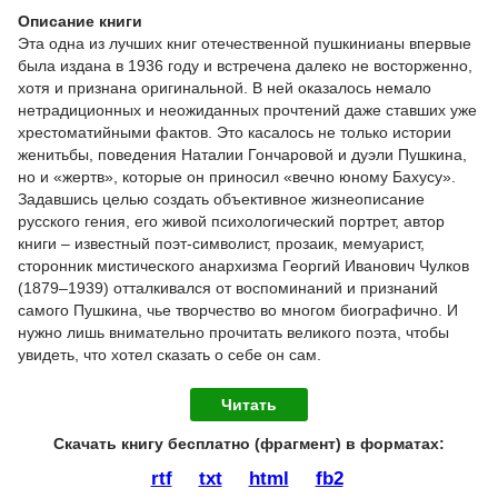
Описание книги
Эта одна из лучших книг отечественной пушкинианы впервые
была издана в 1936 году и встречена далеко не восторженно,
хотя и признана оригинальной. В ней оказалось немало
нетрадиционных и неожиданных прочтений даже ставших уже
хрестоматийными фактов. Это касалось не только истории
женитьбы, поведения Наталии Гончаровой и дуэли Пушкина,
но и «жертв», которые он приносил «вечно юному Бахусу».
Задавшись целью создать объективное жизнеописание
русского гения, его живой психологический портрет, автор
книги – известный поэт-символист, прозаик, мемуарист,
сторонник мистического анархизма Георгий Иванович Чулков
(1879–1939) отталкивался от воспоминаний и признаний
самого Пушкина, чье творчество во многом биографично. И
нужно лишь внимательно прочитать великого поэта, чтобы
увидеть, что хотел сказать о себе он сам.
Читать
Скачать книгу бесплатно (фрагмент) в форматах :
rtf
txt
html
fb2