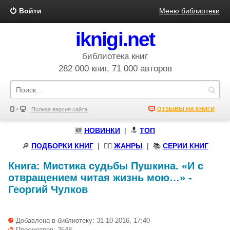
Войти
Меню библиотеки
iknigi.net
библиотека книг
282 000 книг, 71 000 авторов
ОТЗЫВЫ НА КНИГИ
Полная версия сайта
🆕
НОВИНКИ
| 🔝
ТОП
🔎
ПОДБОРКИ КНИГ
|
🧝‍♀️
ЖАНРЫ
| 📚
СЕРИИ КНИГ
Книга:
Мистика судьбы Пушкина. «И с
отвращением читая жизнь мою…»
-
Георгий Чулков
Добавлена в библиотеку: 31-10-2016, 17:40
Просмотров: 2548