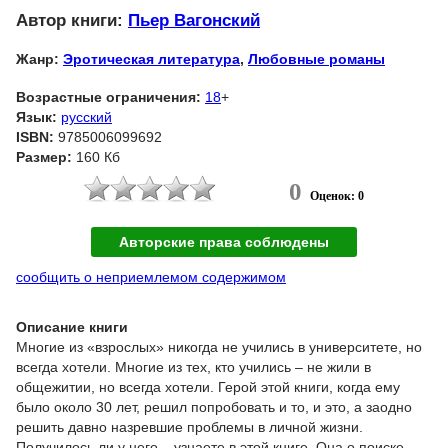
Автор книги:
Пьер Вагонский
Жанр:
Эротическая литература
,
Любовные романы
Возрастные ограничения:
18
+
Язык:
русский
ISBN:
9785006099692
Размер:
160 Кб
0
Оценок: 0
Авторские права соблюдены
сообщить о неприемлемом содержимом
Описание книги
Многие из «взрослых» никогда не учились в университете, но
всегда хотели. Многие из тех, кто учились – не жили в
общежитии, но всегда хотели. Герой этой книги, когда ему
было около 30 лет, решил попробовать и то, и это, а заодно
решить давно назревшие проблемы в личной жизни.
Получилось ли у него – узнаете в этой книге. Она о поиске