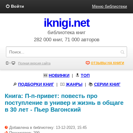
Войти
Меню библиотеки
iknigi.net
библиотека книг
282 000 книг, 71 000 авторов
ОТЗЫВЫ НА КНИГИ
Полная версия сайта
🆕
НОВИНКИ
| 🔝
ТОП
🔎
ПОДБОРКИ КНИГ
|
🧝‍♀️
ЖАНРЫ
| 📚
СЕРИИ КНИГ
Книга:
П-п-привет: повесть про
поступление в универ и жизнь в общаге
в 30 лет
-
Пьер Вагонский
Добавлена в библиотеку: 13-12-2023, 15:45
Просмотров: 299