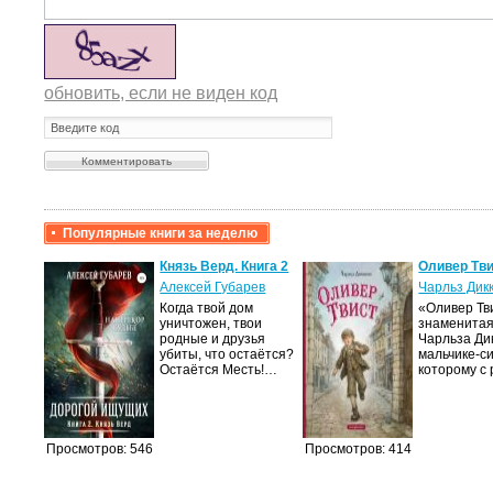
обновить, если не виден код
Популярные книги за неделю
крови,
Князь Верд. Книга 2
Оливер Тв
Алексей Губарев
Чарльз Дик
Когда твой дом
«Оливер Тв
а
уничтожен, твои
знаменитая
родные и друзья
Чарльза Ди
лого
убиты, что остаётся?
мальчике-с
быть
Остаётся Месть!…
которому с
сех
уг –…
Просмотров: 546
Просмотров: 414