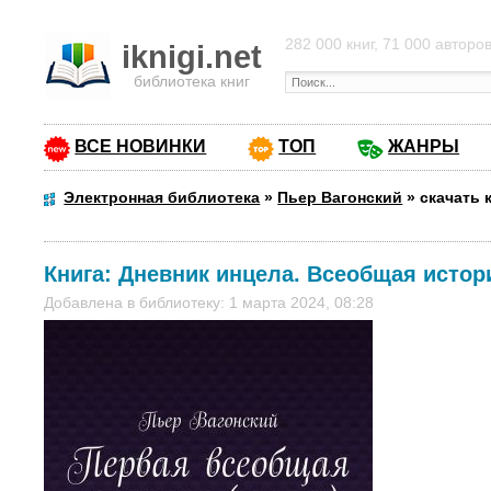
282 000 книг, 71 000 авторо
iknigi.net
библиотека книг
ВСЕ НОВИНКИ
ТОП
ЖАНРЫ
Электронная библиотека
»
Пьер Вагонский
»
скачать 
Книга:
Дневник инцела. Всеобщая истор
Добавлена в библиотеку: 1 марта 2024, 08:28