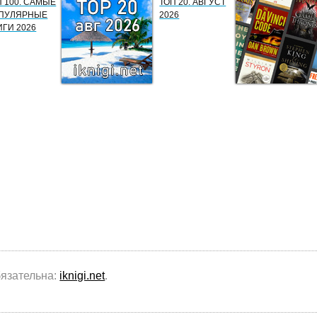
П 100. САМЫЕ
ТОП 20. АВГУСТ
ПУЛЯРНЫЕ
2026
ИГИ 2026
бязательна:
iknigi.net
.