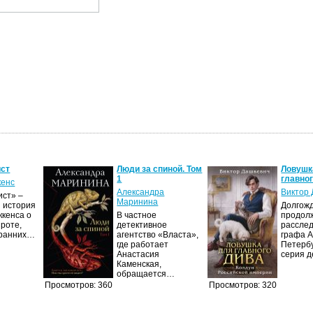
ист
Люди за спиной. Том
Ловушк
1
главно
кенс
Александра
Виктор
ист» –
Маринина
 история
Долгож
ккенса о
В частное
продол
ироте,
детективное
рассле
 ранних…
агентство «Власта»,
графа А
где работает
Петербу
Анастасия
серия 
Каменская,
обращается…
Просмотров: 360
Просмотров: 320