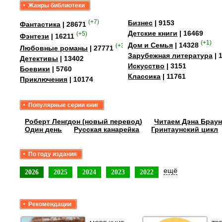
Жанры библиотеки
(+7)
Бизнес
| 9153
Фантастика
| 28671
Детские книги
| 16469
(+5)
Фэнтези
| 16211
(+1)
Дом и Семья
| 14328
(+35)
Любовные романы
| 27771
Зарубежная литература
| 
Детективы
| 13402
Искусство
| 3151
Боевики
| 5760
Классика
| 11761
Приключения
| 10174
Популярные серии книг
Роберт Ленгдон (новый перевод)
Читаем Дэна Браун
Один день
Русская канарейка
Гринтаунский цикл
По году издания
ещё
2026
2025
2024
2023
2022
Рекомендации