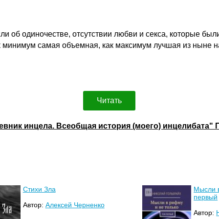
сли об одиночестве, отсутствии любви и секса, которые бы
как минимум самая объемная, как максимум лучшая из ныне
.
Читать
невник инцела. Всеобщая история (моего) инцелибата" 
Стихи Зла
Мысли в
первый
Автор:
Алексей Черненко
Автор: