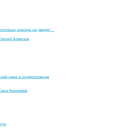
которые никогда не увидят…
Сергей Алмазов
ский ежик в подмосковном
Сара Корнефф
сти