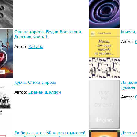
Она не горела. Будни Валькирии.
Мысли, 
Дневник, часть 1
Автор:
Автор:
XaLaria
Кукла. Стихи в прозе
Лондон
тумане
Автор:
Брайан Шелдон
Автор:
Любовь – это… 50 женских мыслей
Дело че