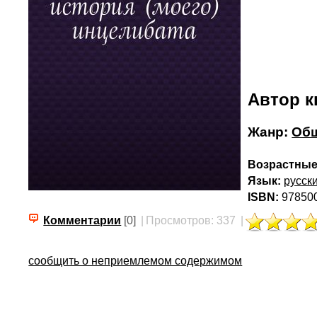
Автор к
Жанр:
Общ
Возрастные
Язык:
русск
ISBN:
97850
Комментарии
[0]
|
Просмотров: 337
|
сообщить о неприемлемом содержимом