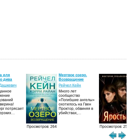
а для
Мертвое озеро.
Яро
го дива
Возвращение
Вик
 Дашкевич
Рейчел Кейн
Есе
данное
Много лет
под
жение
сообщество
мла
дований
«Погибшие ангелы»
я п
верина!
охотилось на Гвен
дев
рг потрясает
Проктор, обвиняя в
едв
дерзких…
убийствах,…
Просмотров: 264
Просмотров: 252