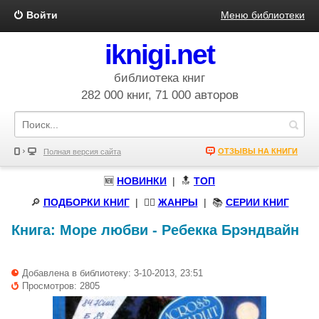
Войти
Меню библиотеки
iknigi.net
библиотека книг
282 000 книг, 71 000 авторов
ОТЗЫВЫ НА КНИГИ
Полная версия сайта
🆕
НОВИНКИ
| 🔝
ТОП
🔎
ПОДБОРКИ КНИГ
|
🧝‍♀️
ЖАНРЫ
| 📚
СЕРИИ КНИГ
Книга:
Море любви
-
Ребекка Брэндвайн
Добавлена в библиотеку: 3-10-2013, 23:51
Просмотров: 2805