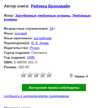
Автор книги:
Ребекка Брэндвайн
Жанр:
Зарубежные любовные романы
,
Любовные
романы
Возрастные ограничения:
18
+
Язык:
русский
Язык оригинала:
английский
Переводчик(и):
И. К. Зуева
Издательство:
Русич
Город издания:
Смоленск
Год издания:
1995
ISBN:
5-88590-281-Х
Размер:
260 Кб
0
Оценок: 0
Авторские права соблюдены
сообщить о неприемлемом содержимом