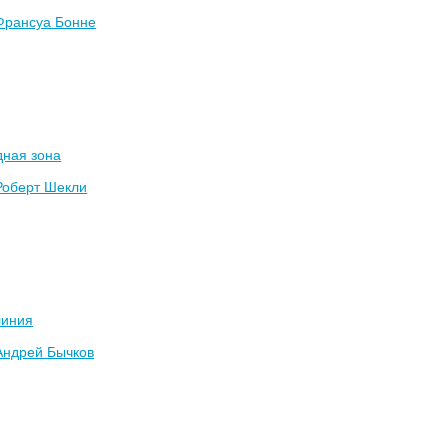
Франсуа Бонне
дная зона
Роберт Шекли
линия
Андрей Бычков