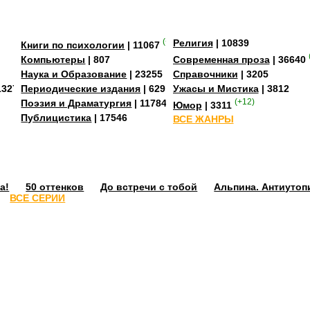
(+3)
Религия
| 10839
Книги по психологии
| 11067
Компьютеры
| 807
Современная проза
| 36640
Наука и Образование
| 23255
Справочники
| 3205
13273
Периодические издания
| 629
Ужасы и Мистика
| 3812
Поэзия и Драматургия
| 11784
(+12)
Юмор
| 3311
Публицистика
| 17546
ВСЕ ЖАНРЫ
а!
50 оттенков
До встречи с тобой
Альпина. Антиутоп
ВСЕ СЕРИИ