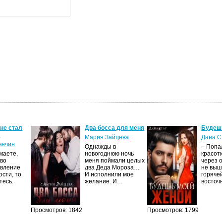
 не стал
Два босса для меня
Будеш
м
Мария Зайцева
Дана С
вечин
Однажды в
– Попа
маете,
новогоднюю ночь
красот
тво
меня поймали целых
через 
явление
два Деда Мороза…
не выш
сти, то
И исполнили мое
горяче
тесь.
желание. И…
восто
Просмотров: 1842
Просмотров: 1799