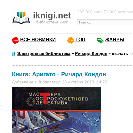
282 000 книг, 71 000 авторо
iknigi.net
библиотека книг
ВСЕ НОВИНКИ
ТОП
ЖАНРЫ
Электронная библиотека
»
Ричард Кондон
»
скачать к
Книга:
Аригато
-
Ричард Кондон
Добавлена в библиотеку: 28 октября 2013, 14:29