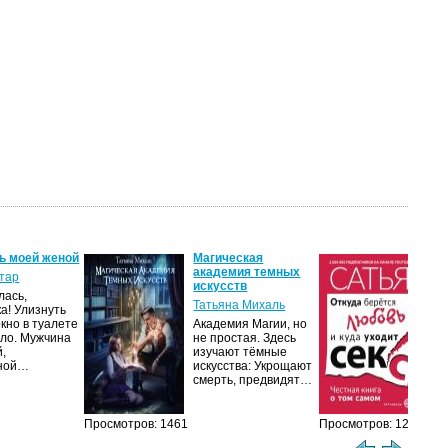
ь моей женой
Магическая
От
академия темных
лю
тар
искусств
ух
лась,
Татьяна Михаль
Са
ка! Улизнуть
окно в туалете
Академия Магии, но
Люб
ло. Мужчина
не простая. Здесь
чув
й,
изучают тёмные
нап
чной…
искусства: Укрощают
ром
смерть, предвидят…
ми
М
Просмотров: 1461
Просмотров: 1215