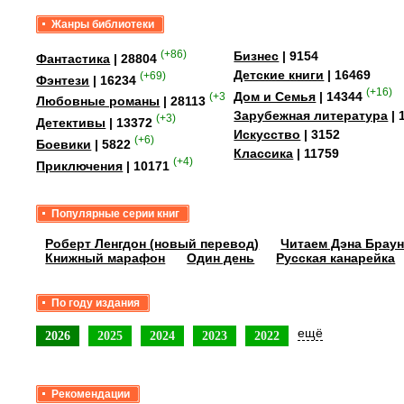
Жанры библиотеки
(+86)
Бизнес
| 9154
Фантастика
| 28804
Детские книги
| 16469
(+69)
Фэнтези
| 16234
(+16)
Дом и Семья
| 14344
(+358)
Любовные романы
| 28113
Зарубежная литература
| 
(+3)
Детективы
| 13372
Искусство
| 3152
(+6)
Боевики
| 5822
Классика
| 11759
(+4)
Приключения
| 10171
Популярные серии книг
Роберт Ленгдон (новый перевод)
Читаем Дэна Браун
Книжный марафон
Один день
Русская канарейка
По году издания
ещё
2026
2025
2024
2023
2022
Рекомендации