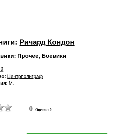
ниги:
Ричард Кондон
вики: Прочее
,
Боевики
ий
во:
Центрполиграф
ия:
М.
0
Оценок: 0