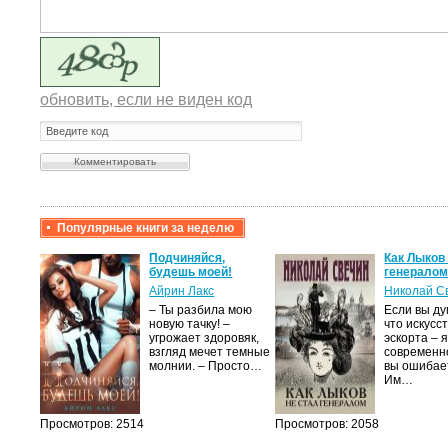
обновить, если не виден код
Популярные книги за неделю
ь при
Подчиняйся,
Как Лыков
 На
будешь моей!
генерало
Айрин Лакс
Николай С
ский
– Ты разбила мою
Если вы ду
вы
новую тачку! –
что искусс
воими
угрожает здоровяк,
эскорта – 
взгляд мечет темные
современно
молнии. – Просто…
вы ошибае
Им…
в…
Просмотров: 2514
Просмотров: 2058