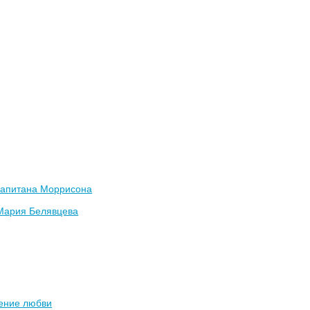
капитана Моррисона
Мария Белявцева
ение любви