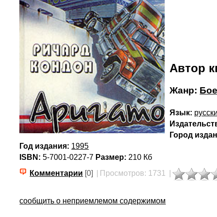
Автор к
Жанр:
Бое
Язык:
русск
Издательст
Город издан
Год издания:
1995
ISBN:
5-7001-0227-7
Размер:
210 Кб
Комментарии
[0]
|
Просмотров: 1731
|
сообщить о неприемлемом содержимом