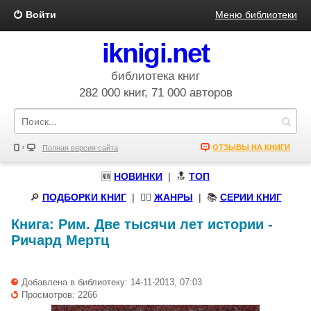
Войти
Меню библиотеки
iknigi.net
библиотека книг
282 000 книг, 71 000 авторов
ОТЗЫВЫ НА КНИГИ
Полная версия сайта
🆕
НОВИНКИ
| 🔝
ТОП
🔎
ПОДБОРКИ КНИГ
|
🧝‍♀️
ЖАНРЫ
| 📚
СЕРИИ КНИГ
Книга:
Рим. Две тысячи лет истории
-
Ричард Мертц
Добавлена в библиотеку: 14-11-2013, 07:03
Просмотров: 2266