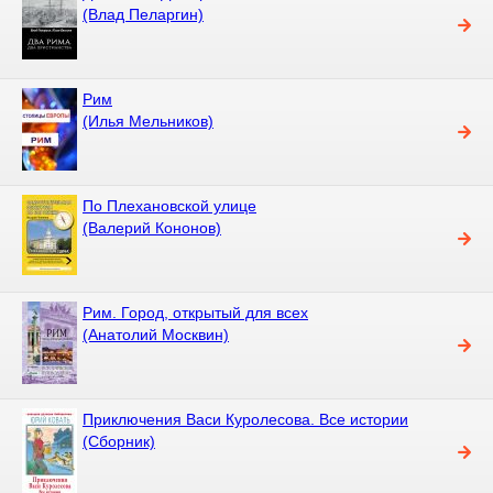
(Влад Пеларгин)
Рим
(Илья Мельников)
По Плехановской улице
(Валерий Кононов)
Рим. Город, открытый для всех
(Анатолий Москвин)
Приключения Васи Куролесова. Все истории
(Сборник)