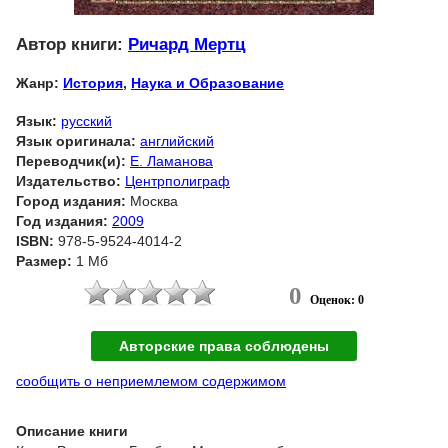
Автор книги:
Ричард Мертц
Жанр:
История
,
Наука и Образование
Язык:
русский
Язык оригинала:
английский
Переводчик(и):
Е. Ламанова
Издательство:
Центрполиграф
Город издания:
Москва
Год издания:
2009
ISBN:
978-5-9524-4014-2
Размер:
1 Мб
0
Оценок: 0
Авторские права соблюдены
сообщить о неприемлемом содержимом
Описание книги