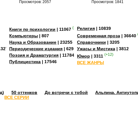
Просмотров: 2057
Просмотров: 1841
(+3)
Религия
| 10839
Книги по психологии
| 11067
Компьютеры
| 807
Современная проза
| 36640
Наука и Образование
| 23255
Справочники
| 3205
13273
Периодические издания
| 629
Ужасы и Мистика
| 3812
Поэзия и Драматургия
| 11784
(+12)
Юмор
| 3311
Публицистика
| 17546
ВСЕ ЖАНРЫ
д)
50 оттенков
До встречи с тобой
Альпина. Антиутоп
ВСЕ СЕРИИ