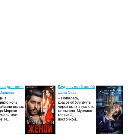
сса для меня
Будешь моей женой
Ма
ак
Зайцева
Дана Стар
ис
ды в
– Попалась,
Та
днюю ночь
красотка! Улизнуть
оймали целых
через окно в туалете
Ака
да Мороза…
не вышло. Мужчина
не 
лнили мое
горячей,
из
ие. И…
восточной…
иск
см