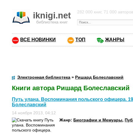
282 000 книг, 71 000 авторо
iknigi.net
библиотека книг
ВСЕ НОВИНКИ
ТОП
ЖАНРЫ
Электронная библиотека
»
Ришард Болеславский
Книги автора Ришард Болеславский
Путь улана. Воспоминания польского офицера. 19
Болеславский
14 ноября 2013, 04:12
Жанр:
Биографии и Мемуары
,
Пуб