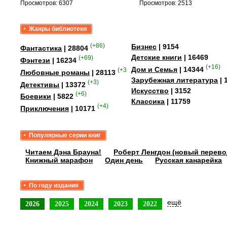
Просмотров: 6307
Просмотров: 2513
Жанры библиотеки
(+86)
Бизнес
| 9154
Фантастика
| 28804
Детские книги
| 16469
(+69)
Фэнтези
| 16234
(+16)
Дом и Семья
| 14344
(+358)
Любовные романы
| 28113
Зарубежная литература
| 
(+3)
Детективы
| 13372
Искусство
| 3152
(+6)
Боевики
| 5822
Классика
| 11759
(+4)
Приключения
| 10171
Популярные серии книг
Читаем Дэна Брауна!
Роберт Ленгдон (новый перево
Книжный марафон
Один день
Русская канарейка
По году издания
ещё
2026
2025
2024
2023
2022