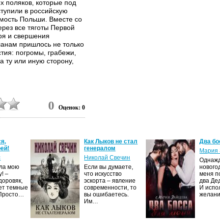
х поляков, которые под
тупили в российскую
мость Польши. Вместе со
рез все тяготы Первой
ря и свершения
анам пришлось не только
тия: погромы, грабежи,
а ту или иную сторону,
0
Оценок: 0
я,
Как Лыков не стал
Два бо
ей!
генералом
Мария 
с
Николай Свечин
Однаж
ила мою
Если вы думаете,
нового
! –
что искусство
меня п
доровяк,
эскорта – явление
два Де
ет темные
современности, то
И испо
 Просто…
вы ошибаетесь.
желан
Им…