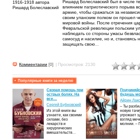
Ришард Болеславский был в числе те
влиянием патриотического порыва вс
армию, чтобы сражаться за независи
своим уланским полком он прошел че
мировой войны. После отречения ца
Февральской революции польским ул
наблюдать со стороны ужасы безвлас
самосуд и насилие, но и, становясь н
защищать свою...
Комментарии
[0]
|
Просмотров: 2130
Популярные книги за неделю
крови,
Скорая помощь при
Подчиняйс
острых болях. На
будешь мо
все…
Айрин Лак
а
Сергей Бубновский
– Ты разб
Из этой книги вы
новую тачку
лого
узнаете, как своими
угрожает з
быть
силами, без
взгляд меч
сех
лекарств и
молнии. –
уг –…
хирургических
вмешательств…