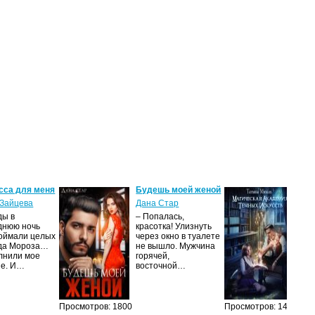
сса для меня
Будешь моей женой
Ма
ак
Зайцева
Дана Стар
ис
ды в
– Попалась,
Та
днюю ночь
красотка! Улизнуть
оймали целых
через окно в туалете
Ака
да Мороза…
не вышло. Мужчина
не 
лнили мое
горячей,
из
ие. И…
восточной…
иск
см
Просмотров: 1800
Просмотров: 1462