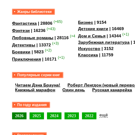
Жанры библиотеки
(+65)
Бизнес
| 9154
Фантастика
| 28806
Детские книги
| 16469
(+43)
Фэнтези
| 16236
(+1)
Дом и Семья
| 14344
(+41)
Любовные романы
| 28116
Зарубежная литература
| 
(+3)
Детективы
| 13372
Искусство
| 3152
(+2)
Боевики
| 5823
Классика
| 11759
(+1)
Приключения
| 10171
Популярные серии книг
Читаем Дэна Брауна!
Роберт Ленгдон (новый перево
Книжный марафон
Один день
Русская канарейка
По году издания
ещё
2026
2025
2024
2023
2022