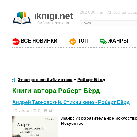
282 000 книг, 71 000 авторо
iknigi.net
библиотека книг
ВСЕ НОВИНКИ
ТОП
ЖАНРЫ
Электронная библиотека
»
Роберт Бёрд
Книги автора Роберт Бёрд
Андрей Тарковский. Стихии кино - Роберт Бёрд
20 июля 2022, 09:40
Жанр:
Изобразительное искусств
Искусство