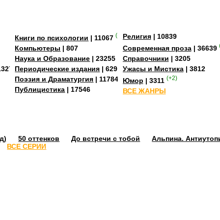
(+2)
Религия
| 10839
Книги по психологии
| 11067
Компьютеры
| 807
Современная проза
| 36639
Наука и Образование
| 23255
Справочники
| 3205
13273
Периодические издания
| 629
Ужасы и Мистика
| 3812
Поэзия и Драматургия
| 11784
(+2)
Юмор
| 3311
Публицистика
| 17546
ВСЕ ЖАНРЫ
д)
50 оттенков
До встречи с тобой
Альпина. Антиутоп
ВСЕ СЕРИИ