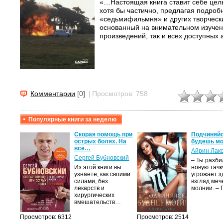
«…Настоящая книга ставит себе цель
хотя бы частично, предлагая подроб
«седьмифильмня» и других творчески
основанный на внимательном изучен
произведений, так и всех доступных а
Комментарии
[0]
|
Просмотров: 758
Популярные книги за неделю
крови,
Скорая помощь при
Подчиняйс
острых болях. На
будешь мо
все…
Айрин Лак
а
Сергей Бубновский
– Ты разб
Из этой книги вы
новую тачку
лого
узнаете, как своими
угрожает з
быть
силами, без
взгляд меч
сех
лекарств и
молнии. –
уг –…
хирургических
вмешательств…
Просмотров: 6312
Просмотров: 2514