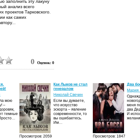
ю заполнить эту лакуну
ный анализ всего
х проектов Тарковского.
ии как самих
втору...
0
Оценок: 0
я,
Как Лыков не стал
Два бо
ей!
генералом
Мария 
с
Николай Свечин
Однаж
ила мою
Если вы думаете,
нового
! –
что искусство
меня п
доровяк,
эскорта – явление
два Де
ет темные
современности, то
И испо
 Просто…
вы ошибаетесь.
желан
Им…
Просмотров: 2059
Просмотров: 1847