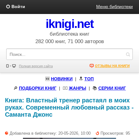
Войти
Меню библиотеки
iknigi.net
библиотека книг
282 000 книг, 71 000 авторов
ОТЗЫВЫ НА КНИГИ
Полная версия сайта
🆕
НОВИНКИ
| 🔝
ТОП
🔎
ПОДБОРКИ КНИГ
|
🧝‍♀️
ЖАНРЫ
| 📚
СЕРИИ КНИГ
Книга:
Властный тренер растаял в моих
руках. Современный любовный рассказ
-
Саманта Джонс
Добавлена в библиотеку: 20-05-2026, 10:00
Просмотров: 95