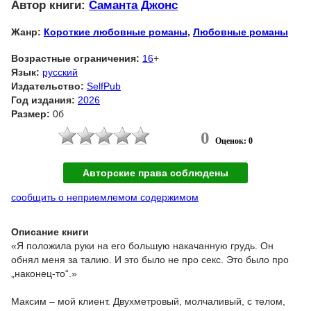
Автор книги:
Саманта Джонс
Жанр:
Короткие любовные романы
,
Любовные романы
Возрастные ограничения:
16
+
Язык:
русский
Издательство:
SelfPub
Год издания:
2026
Размер:
0б
0
Оценок: 0
Авторские права соблюдены
сообщить о неприемлемом содержимом
Описание книги
«Я положила руки на его большую накачанную грудь. Он
обнял меня за талию. И это было не про секс. Это было про
„наконец-то“.»
Максим – мой клиент. Двухметровый, молчаливый, с телом,