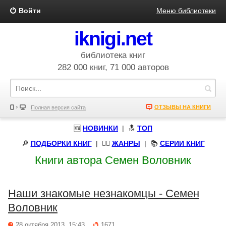
Войти
Меню библиотеки
iknigi.net
библиотека книг
282 000 книг, 71 000 авторов
ОТЗЫВЫ НА КНИГИ
Полная версия сайта
🆕
НОВИНКИ
| 🔝
ТОП
🔎
ПОДБОРКИ КНИГ
|
🧝‍♀️
ЖАНРЫ
| 📚
СЕРИИ КНИГ
Книги автора Семен Воловник
Наши знакомые незнакомцы - Семен
Воловник
28 октября 2013, 15:43
1671