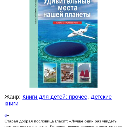
Жанр:
Книги для детей: прочее
,
Детские
книги
6
+
Старая добрая пословица гласит: «Лучше один раз увидеть,
чем сто раз услышать». Конечно, лучше воочию видеть чудеса