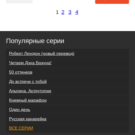
1
2
3
4
Популярные серии
Роберт Ленгдон (новый перевод)
Читаем Дэна Брауна!
50 оттенков
До встречи с тобой
Альпина. Антиутопии
Книжный марафон
Один день
Русская канарейка
ВСЕ СЕРИИ