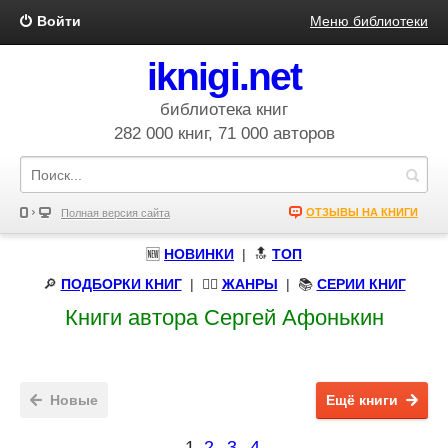
Войти
Меню библиотеки
iknigi.net
библиотека книг
282 000 книг, 71 000 авторов
ОТЗЫВЫ НА КНИГИ
Полная версия сайта
🆕
НОВИНКИ
| 🔝
ТОП
🔎
ПОДБОРКИ КНИГ
|
🧝‍♀️
ЖАНРЫ
| 📚
СЕРИИ КНИГ
Книги автора Сергей Афонькин
Новые
Ещё книги
1
2
3
4