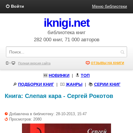
Войти
Меню библиотеки
iknigi.net
библиотека книг
282 000 книг, 71 000 авторов
ОТЗЫВЫ НА КНИГИ
Полная версия сайта
🆕
НОВИНКИ
| 🔝
ТОП
🔎
ПОДБОРКИ КНИГ
|
🧝‍♀️
ЖАНРЫ
| 📚
СЕРИИ КНИГ
Книга:
Слепая кара
-
Сергей Рокотов
Добавлена в библиотеку: 28-10-2013, 15:47
Просмотров: 2080