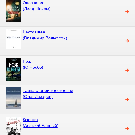
Опознание
(Лиад Шохам)
Настоящее
(Владимир Вольфсон)
Нож
(Ю Несбё)
Тайна старой колокольни
(Олег Лазарев)
Ксюшка
(Алексей Банный)