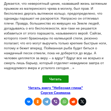
Думается, что невероятный циник, назвавший жизнь затяжным
прыжком из материнского чрева в могилу, был прав. И
бесполезно дергать вытяжное кольцо, предопределено, что
однажды парашют не раскроется. Напрасно он оттягивал
плечи. Правда, большинство из живущих на Земле людей,
догадываясь о его бесполезности, все-таки не решается
избавиться от этого парашюта, называемого верой. Сайгак,
которого гонят браконьеры по калмыцкой степи, резонно
полагает, что его могут выручить только крепкие быстрые ноги,
потому и бежит вперед. Пойманная рыба будет биться о
наждачный песок отмели, пока не доберется до воды. А
человек цепляется за веру – а вдруг? Вдруг все не всерьез и
смерть лишь барьер, который отделяет невидимое завтра от
надоедливого вчера и усталого сегодня…»
Читать
Читать книгу "Небесная глина"
Сергея Синякина