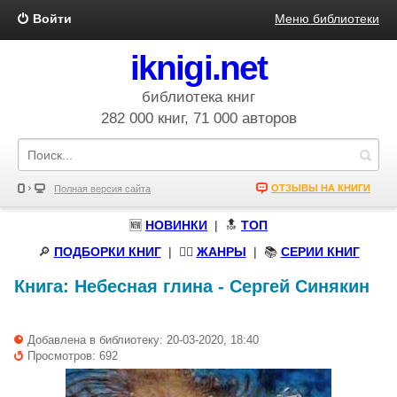
Войти
Меню библиотеки
iknigi.net
библиотека книг
282 000 книг, 71 000 авторов
ОТЗЫВЫ НА КНИГИ
Полная версия сайта
🆕
НОВИНКИ
| 🔝
ТОП
🔎
ПОДБОРКИ КНИГ
|
🧝‍♀️
ЖАНРЫ
| 📚
СЕРИИ КНИГ
Книга:
Небесная глина
-
Сергей Синякин
Добавлена в библиотеку: 20-03-2020, 18:40
Просмотров: 692