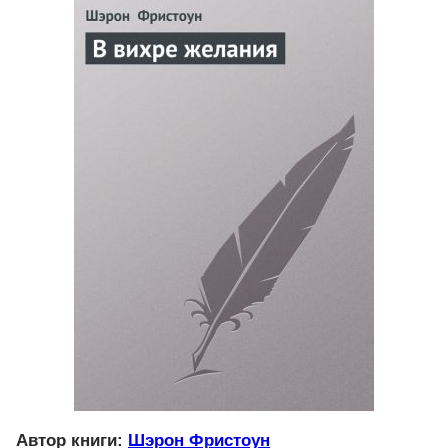
Автор книги:
Шэрон Фристоун