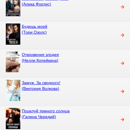
(Алика Фортис)
Будешь моей
(Тори Озолс)
Откровения злодея
(Нелли Копейкина)
Замуж. За сводного!
(Виктория Волкова)
Поцелуй темного солнца
(Галина Чередий)