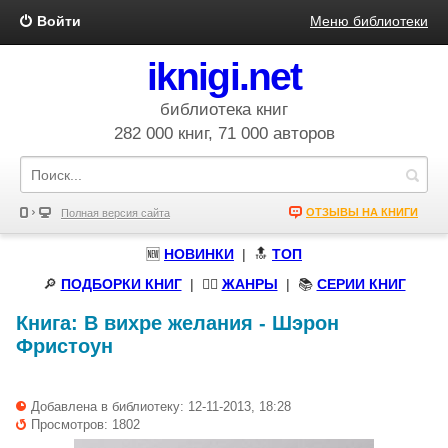
Войти
Меню библиотеки
iknigi.net
библиотека книг
282 000 книг, 71 000 авторов
ОТЗЫВЫ НА КНИГИ
Полная версия сайта
🆕
НОВИНКИ
| 🔝
ТОП
🔎
ПОДБОРКИ КНИГ
|
🧝‍♀️
ЖАНРЫ
| 📚
СЕРИИ КНИГ
Книга:
В вихре желания
-
Шэрон
Фристоун
Добавлена в библиотеку: 12-11-2013, 18:28
Просмотров: 1802