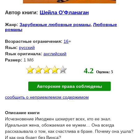
Автор книги:
Шейла О'Фланаган
Жанр:
Зарубежные любовные романы
,
Любовные
романы
Возрастные ограничения:
16
+
Язык:
русский
Язык оригинала:
английский
Размер:
1 Мб
4.2
Оценок: 5
Авторские права соблюдены
сообщить о неприемлемом содержимом
Описание книги
Исчезновение Имоджен шокирует всех, кто ее знал.
Идеальная жена, обожаемая ее мужем… Она всегда
рассказывала о том, как счастлива в браке. Почему она ушла?
И как она будет без Винса?