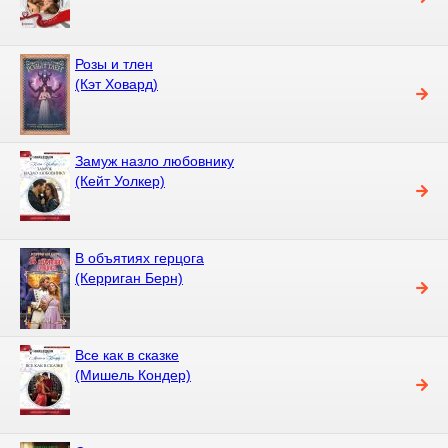
Розы и тлен
(Кэт Ховард)
Замуж назло любовнику
(Кейт Уолкер)
В объятиях герцога
(Керриган Берн)
Все как в сказке
(Мишель Кондер)