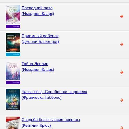
Последний пазл
(Имоджен Кларк)
Приемный ребенок
(Дженни Блэкхерст)
Тайна Эвелин
(Имоджен Кларк)
Часы звёзд. Серебряная королева
(Франческа Гиббонс)
Свадьба без согласия невесты
(Кейтлин Крюс)