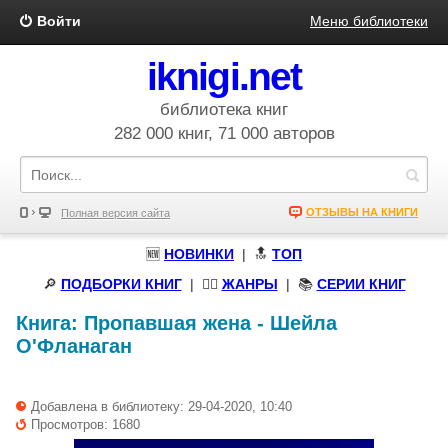
Войти
Меню библиотеки
iknigi.net
библиотека книг
282 000 книг, 71 000 авторов
ОТЗЫВЫ НА КНИГИ
Полная версия сайта
🆕
НОВИНКИ
| 🔝
ТОП
🔎
ПОДБОРКИ КНИГ
|
🧝‍♀️
ЖАНРЫ
| 📚
СЕРИИ КНИГ
Книга:
Пропавшая жена
-
Шейла
О'Фланаган
Добавлена в библиотеку: 29-04-2020, 10:40
Просмотров: 1680