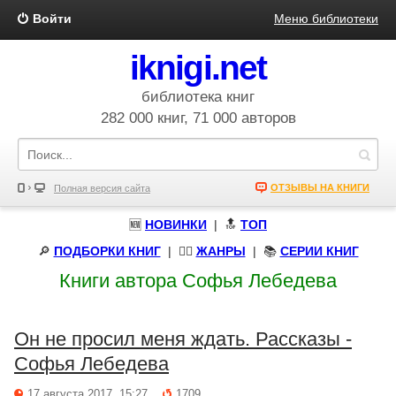
Войти
Меню библиотеки
iknigi.net
библиотека книг
282 000 книг, 71 000 авторов
ОТЗЫВЫ НА КНИГИ
Полная версия сайта
🆕
НОВИНКИ
| 🔝
ТОП
🔎
ПОДБОРКИ КНИГ
|
🧝‍♀️
ЖАНРЫ
| 📚
СЕРИИ КНИГ
Книги автора Софья Лебедева
Он не просил меня ждать. Рассказы -
Софья Лебедева
17 августа 2017, 15:27
1709