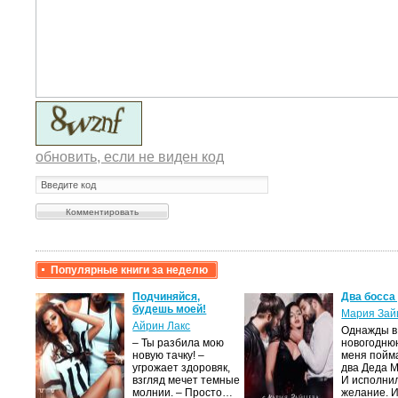
обновить, если не виден код
Популярные книги за неделю
крови,
Подчиняйся,
Два босса
будешь моей!
Мария Зай
Айрин Лакс
Однажды в
а
– Ты разбила мою
новогодню
новую тачку! –
меня пойм
лого
угрожает здоровяк,
два Деда 
быть
взгляд мечет темные
И исполни
сех
молнии. – Просто…
желание. 