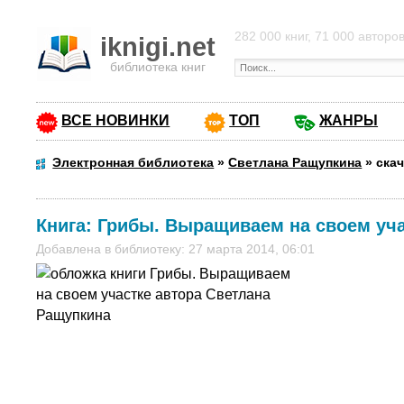
282 000 книг, 71 000 авторо
iknigi.net
библиотека книг
ВСЕ НОВИНКИ
ТОП
ЖАНРЫ
Электронная библиотека
»
Светлана Ращупкина
»
ска
Книга:
Грибы. Выращиваем на своем уч
Добавлена в библиотеку: 27 марта 2014, 06:01