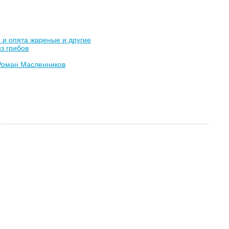
 и опята жареные и другие
з грибов
Роман Масленников