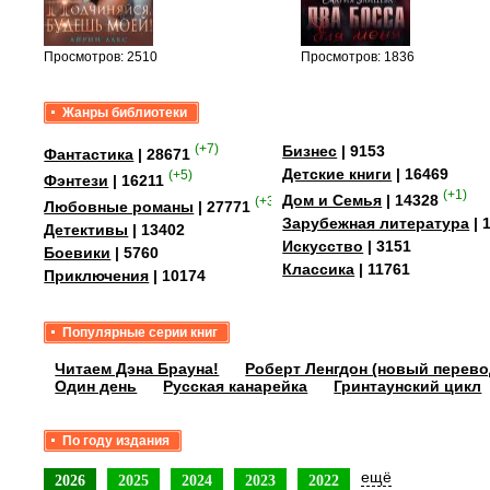
уг –…
Просмотров: 2510
Просмотров: 1836
Жанры библиотеки
(+7)
Бизнес
| 9153
Фантастика
| 28671
Детские книги
| 16469
(+5)
Фэнтези
| 16211
(+1)
Дом и Семья
| 14328
(+35)
Любовные романы
| 27771
Зарубежная литература
| 
Детективы
| 13402
Искусство
| 3151
Боевики
| 5760
Классика
| 11761
Приключения
| 10174
Популярные серии книг
Читаем Дэна Брауна!
Роберт Ленгдон (новый перево
Один день
Русская канарейка
Гринтаунский цикл
По году издания
ещё
2026
2025
2024
2023
2022