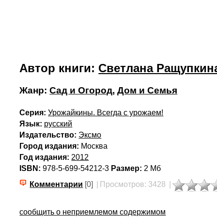
Автор книги:
Светлана Ращупкин
Жанр:
Сад и Огород
,
Дом и Семья
Серия:
Урожайкины. Всегда с урожаем!
Язык:
русский
Издательство:
Эксмо
Город издания:
Москва
Год издания:
2012
ISBN:
978-5-699-54212-3
Размер:
2 Мб
Комментарии
[0]
|
Просмотров: 3428
|
сообщить о неприемлемом содержимом