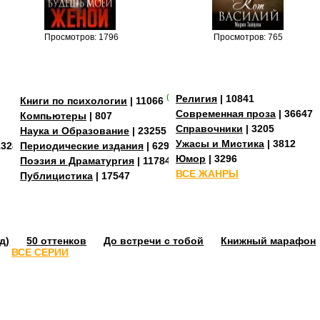
Просмотров: 1796
Просмотров: 765
(+3)
Религия
| 10841
Книги по психологии
| 11066
Современная проза
| 36647
Компьютеры
| 807
Справочники
| 3205
Наука и Образование
| 23255
Ужасы и Мистика
| 3812
13288
Периодические издания
| 629
Юмор
| 3296
Поэзия и Драматургия
| 11784
ВСЕ ЖАНРЫ
Публицистика
| 17547
д)
50 оттенков
До встречи с тобой
Книжный марафон
ВСЕ СЕРИИ