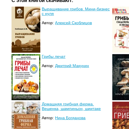
С этой книгой скачивают:
Выращивание грибов. Мини-бизнес
с нуля
Автор:
Алексей Скоблицов
Грибы лечат
Автор:
Дмитрий Макунин
Домашняя грибная ферма.
Вешенка, шампиньон, шиитаке
Автор:
Нина Богданова