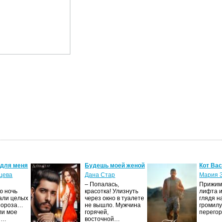
 для меня
Будешь моей женой
Кот Ва
цева
Дана Стар
Мария 
– Попалась,
Прижима
ю ночь
красотка! Улизнуть
лифта и
али целых
через окно в туалете
глядя н
Мороза…
не вышло. Мужчина
громилу
ли мое
горячей,
перего
И…
восточной…