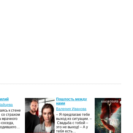
силий
Пошлость между
Кня
нами
Зайцева
Але
Валерия Иванова
ясь к стене
Ког
 со страхом
– Я предлагаю тебе
уни
а мрачного
выход из ситуации. –
род
-соседа,
Свадьба с тобой –
уби
родившего…
это не выход! – А у
Ост
тебя есть…