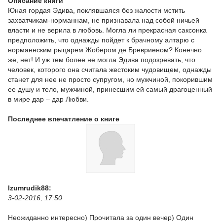
Описание книги
Юная гордая Эдива, поклявшаяся без жалости мстить
захватчикам-норманнам, не признавала над собой ничьей
власти и не верила в любовь. Могла ли прекрасная саксонка
предположить, что однажды пойдет к брачному алтарю с
норманнским рыцарем Жобером де Бревриеном? Конечно
же, нет! И уж тем более не могла Эдива подозревать, что
человек, которого она считала жестоким чудовищем, однажды
станет для нее не просто супругом, но мужчиной, покорившим
ее душу и тело, мужчиной, принесшим ей самый драгоценный
в мире дар – дар Любви.
Последнее впечатление о книге
Izumrudik88:
3-02-2016, 17:50
Неожиданно интересно) Прочитала за один вечер) Один