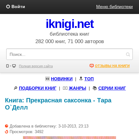
Войти
Меню библиотеки
iknigi.net
библиотека книг
282 000 книг, 71 000 авторов
ОТЗЫВЫ НА КНИГИ
Полная версия сайта
🆕
НОВИНКИ
| 🔝
ТОП
🔎
ПОДБОРКИ КНИГ
|
🧝‍♀️
ЖАНРЫ
| 📚
СЕРИИ КНИГ
Книга:
Прекрасная саксонка
-
Тара
О`Делл
Добавлена в библиотеку: 3-10-2013, 23:13
Просмотров: 3492