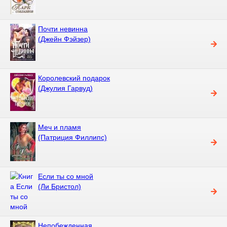
Почти невинна
(Джейн Фэйзер)
Королевский подарок
(Джулия Гарвуд)
Меч и пламя
(Патриция Филлипс)
Если ты со мной
(Ли Бристол)
Непобежденная