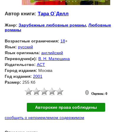
Автор книги:
Тара О`Делл
Жанр:
Зарубежные любовные романы
,
Любовные
романы
Возрастные ограничения:
18
+
Язык:
русский
Язык оригинала:
английский
Переводчик(и):
В. Н. Матюшина
Издательство:
АСТ
Город издания:
Москва
Год издания:
2001
Размер:
255 Кб
0
Оценок: 0
Авторские права соблюдены
сообщить о неприемлемом содержимом