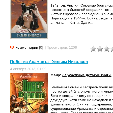
1942 год, Англия. Союзные британск
готовятся к Дьепской операции, кот
и станет кровавой прелюдией к знам
Нормандии в 1944-м. Война сводит 
англичан – Китти, Эда и...
Комментарии
[0]
|
Просмотров: 1206
Побег из Араманта - Уильям Николсон
4 октября 2013, 01:09
Жанр:
Зарубежные детские книги
,
Близнецы Бомен и Кестрель почти н
прочих детей благополучного и мирн
Брат и сестра никому не говорили, ч
друг друга, хотя сами не находили в 
удивительного. Они не подозревали,
существование Араманта и окрестны
закончится. Грядет время жестокости