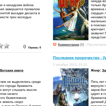
некуда в
ие и канадские войска
только А
орая завершится провалом
времена н
енитой высадке десанта в
сердцах 
вместе трех молодых
ненависть
маленько
в поиска
крепчает.
зазвучит
предстоит
Уильям Н
Комментарии
[0]
|
Просмотров
0
Оценок: 0
"Гладиато
ветер" он
писателе
Последнее пророчество - 
читателю
3 октября 2013, 23:23
Детские книги
Жанр:
За
ичем не выделялись среди
Пять лет 
ого города Араманта.
вернули 
то могут слышать мысли
заров бо
этом ничего
царят в г
 что безмятежное
Араманта 
х земель скоро
далекий Д
, и только Огненный ветер
вернуться