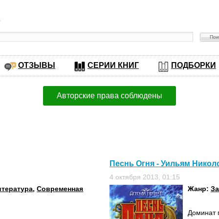
в
ОТЗЫВЫ
СЕРИИ КНИГ
ПОДБОРКИ
Авторские права соблюдены
Песнь Огня - Уильям Никол
4 октября 2013, 01:15
итература
,
Современная
Жанр:
За
Доминат 