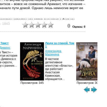
антхов – вовсе не сожженный Арамант, что изгнание –
 начало пути домой. Однако лишь немногие верят ее
иколсон известен как автор сценария к фильму
ор». Однако после выхода в свет трилогии «Огненный
: 1843
0
Оценок: 0
 заслужил славу одного из ведущих детских
й нашего времени. Перед вами – вторая книга
 Уверены, она понравится вам не меньше, чем...
 Твист
Люди за спиной. Том
Лов
1
гла
Диккенс
Александра
Вик
 Твист» –
Маринина
итая история
Дол
 Диккенса о
В частное
про
е-сироте,
детективное
рас
му с ранних…
агентство «Власта»,
гра
где работает
Пет
Анастасия
сер
Каменская,
обращается…
Просмотров: 345
Просмотров: 304