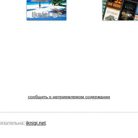
сообщить о неприемлемом содержании
бязательна:
iknigi.net
.