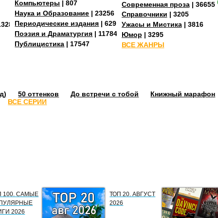
Компьютеры
| 807
Современная проза
| 36655
Наука и Образование
| 23256
Справочники
| 3205
Периодические издания
| 629
13287
Ужасы и Мистика
| 3816
Поэзия и Драматургия
| 11784
Юмор
| 3295
Публицистика
| 17547
ВСЕ ЖАНРЫ
д)
50 оттенков
До встречи с тобой
Книжный марафон
ВСЕ СЕРИИ
П 100. САМЫЕ
ТОП 20. АВГУСТ
ПУЛЯРНЫЕ
2026
ИГИ 2026