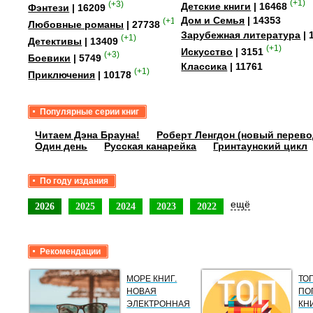
(+1)
(+3)
Детские книги
| 16468
Фэнтези
| 16209
Дом и Семья
| 14353
(+15)
Любовные романы
| 27738
Зарубежная литература
| 
(+1)
Детективы
| 13409
(+1)
Искусство
| 3151
(+3)
Боевики
| 5749
Классика
| 11761
(+1)
Приключения
| 10178
Популярные серии книг
Читаем Дэна Брауна!
Роберт Ленгдон (новый перево
Один день
Русская канарейка
Гринтаунский цикл
По году издания
ещё
2026
2025
2024
2023
2022
Рекомендации
МОРЕ КНИГ.
ТО
НОВАЯ
ПО
ЭЛЕКТРОННАЯ
КН