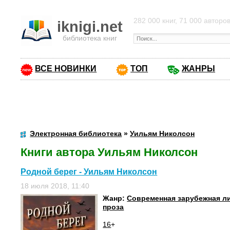
282 000 книг, 71 000 авторо
iknigi.net
библиотека книг
ВСЕ НОВИНКИ
ТОП
ЖАНРЫ
Электронная библиотека
»
Уильям Николсон
Книги автора Уильям Николсон
Родной берег - Уильям Николсон
18 июля 2018, 11:40
Жанр:
Современная зарубежная л
проза
16
+