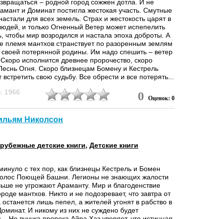
озвращаться – родной город сожжен дотла. И не
рамант и Доминат постигла жестокая участь. Смутные
астали для всех земель. Страх и жестокость царят в
людей, и только Огненный Ветер может испепелить
, чтобы мир возродился и настала эпоха доброты. А
е племя мантхов странствует по разоренным землям
х своей потерянной родины. Им надо спешить – ветер
 Скоро исполнится древнее пророчество, скоро
 Песнь Огня. Скоро близнецам Бомену и Кестрель
 встретить свою судьбу. Все обрести и все потерять...
иколсон известен как автор сценария к фильму
: 1966
0
Оценок: 0
р". Однако после выхода в свет трилогии "Огненный
 заслужил славу одного из ведущих детских
й нашего времени. С радостью представляем
Уильям Николсон
 третью, завершающую книгу...
рубежные детские книги
,
Детские книги
минуло с тех пор, как близнецы Кестрель и Бомен
голос Поющей Башни. Легионы не знающих жалости
льше не угрожают Араманту. Мир и благоденствие
ороде мантхов. Никто и не подозревает, что завтра от
останется лишь пепел, а жителей угонят в рабство в
оминат. И никому из них не суждено будет
... Но внучка пророка Айра Хаз уверяет, что истинная