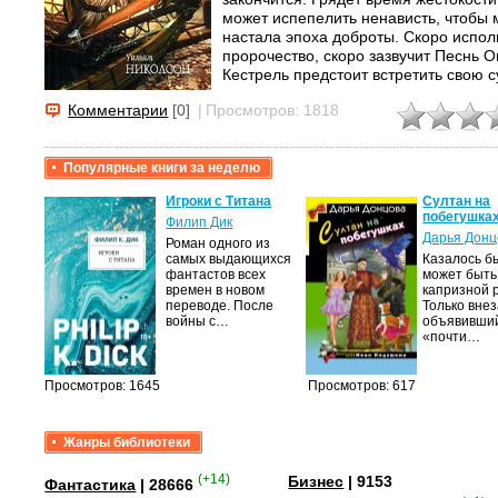
может испепелить ненависть, чтобы 
настала эпоха доброты. Скоро испол
пророчество, скоро зазвучит Песнь О
Кестрель предстоит встретить свою с
потерять…
Комментарии
[0]
|
Просмотров: 1818
Уильям Николсон известен как автор
«Гладиатор». Однако после выхода в
ветер» он заслужил славу одного из 
Популярные книги за неделю
писателей нашего...
крови,
Игроки с Титана
Султан на
побегушка
Филип Дик
Дарья Донц
Роман одного из
а
самых выдающихся
Казалось бы
фантастов всех
может быть
лого
времен в новом
капризной 
быть
переводе. После
Только вне
сех
войны с…
объявивши
уг –…
«почти…
Просмотров: 1645
Просмотров: 617
Жанры библиотеки
(+14)
Бизнес
| 9153
Фантастика
| 28666