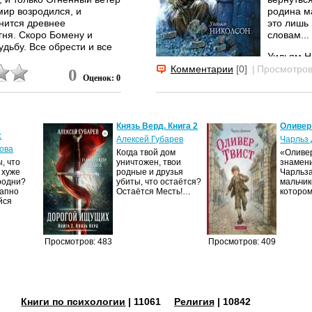
мир возродился, и
родина м
нится древнее
это лишь
гня. Скоро Бомену и
словам...
удьбу. Все обрести и все
Уильям Н
«Гладиат
Комментарии
[0]
|
Просмотров
0
Оценок: 0
 сценария к фильму
ветер» он
 свет трилогии «Огненный
писателе
ведущих детских
трилогии.
Князь Верд. Книга 2
Оливер
х
Алексей Губарев
Чарльз 
ова
Когда твой дом
«Оливер
, что
уничтожен, твои
знамен
 хуже
родные и друзья
Чарльза
родни?
убиты, что остаётся?
мальчик
запно
Остаётся Месть!…
которо
йся
Просмотров: 483
Просмотров: 409
Книги по психологии
| 11061
Религия
| 10842