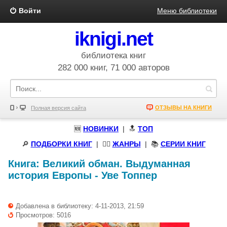
Войти
Меню библиотеки
iknigi.net
библиотека книг
282 000 книг, 71 000 авторов
ОТЗЫВЫ НА КНИГИ
Полная версия сайта
🆕
НОВИНКИ
| 🔝
ТОП
🔎
ПОДБОРКИ КНИГ
|
🧝‍♀️
ЖАНРЫ
| 📚
СЕРИИ КНИГ
Книга:
Великий обман. Выдуманная
история Европы
-
Уве Топпер
Добавлена в библиотеку: 4-11-2013, 21:59
Просмотров: 5016