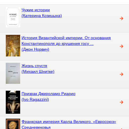
Чужие истории
(Катерина Козицына)
История Византийской империи. От основания
Константинополя до крушения госу ...
(Джон Норвич)
Жизнь спустя
(Михаил Шнитке)
Призрак Джироламо Риарио
(Ivo Ragazzini)
Франкская империя Карла Великого. «Евросоюз»
Средневековья