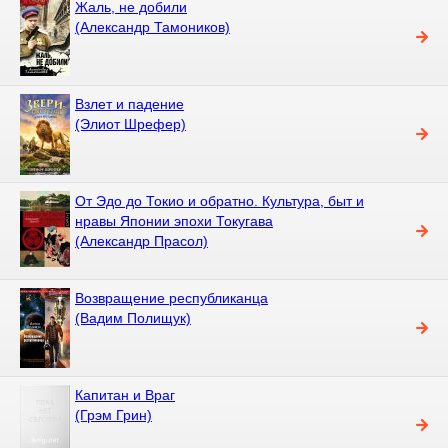
Жаль, не добили
(Александр Тамоников)
Взлет и падение
(Элиот Шрефер)
От Эдо до Токио и обратно. Культура, быт и
нравы Японии эпохи Токугава
(Александр Прасол)
Возвращение республиканца
(Вадим Полищук)
Капитан и Враг
(Грэм Грин)