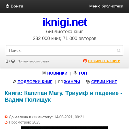
Войти
Меню библиотеки
iknigi.net
библиотека книг
282 000 книг, 71 000 авторов
ОТЗЫВЫ НА КНИГИ
Полная версия сайта
🆕
НОВИНКИ
| 🔝
ТОП
🔎
ПОДБОРКИ КНИГ
|
🧝‍♀️
ЖАНРЫ
| 📚
СЕРИИ КНИГ
Книга:
Капитан Магу. Триумф и падение
-
Вадим Полищук
Добавлена в библиотеку: 14-06-2021, 09:21
Просмотров: 2025