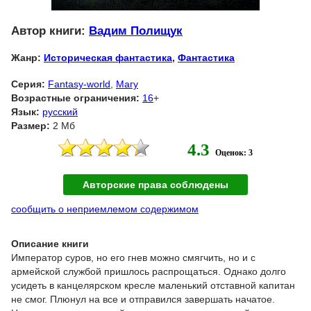
Автор книги:
Вадим Полищук
Жанр:
Историческая фантастика
,
Фантастика
Серия:
Fantasy-world
,
Магу
Возрастные ограничения:
16
+
Язык:
русский
Размер:
2 Мб
4.3
Оценок: 3
Авторские права соблюдены
сообщить о неприемлемом содержимом
Описание книги
Император суров, но его гнев можно смягчить, но и с
армейской службой пришлось распрощаться. Однако долго
усидеть в канцелярском кресле маленький отставной капитан
не смог. Плюнул на все и отправился завершать начатое.