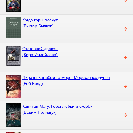
Когда горы плачут
(Виктор Бычков)
Отставной дракон
(Кира Измайлова)
Пираты Карибского моря. Морская колдунья
(Роб Кидд)
Капитан Магу. Горы любви и скорби
(Вадим Полищук)