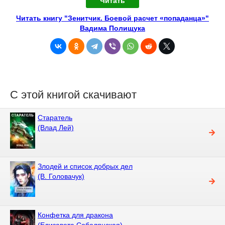
Читать
Читать книгу "Зенитчик. Боевой расчет «попаданца»"
Вадима Полищука
С этой книгой скачивают
Старатель
(Влад Лей)
Злодей и список добрых дел
(В. Головачук)
Конфетка для дракона
(Елизавета Соболянская)