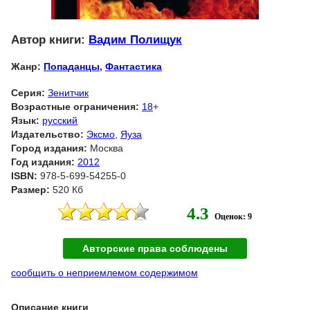
Автор книги:
Вадим Полищук
Жанр:
Попаданцы
,
Фантастика
Серия:
Зенитчик
Возрастные ограничения:
18
+
Язык:
русский
Издательство:
Эксмо
,
Яуза
Город издания:
Москва
Год издания:
2012
ISBN:
978-5-699-54255-0
Размер:
520 Кб
4.3
Оценок: 9
Авторские права соблюдены
сообщить о неприемлемом содержимом
Описание книги