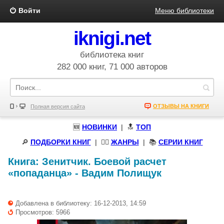
Войти
Меню библиотеки
iknigi.net
библиотека книг
282 000 книг, 71 000 авторов
ОТЗЫВЫ НА КНИГИ
Полная версия сайта
🆕
НОВИНКИ
| 🔝
ТОП
🔎
ПОДБОРКИ КНИГ
|
🧝‍♀️
ЖАНРЫ
| 📚
СЕРИИ КНИГ
Книга:
Зенитчик. Боевой расчет
«попаданца»
-
Вадим Полищук
Добавлена в библиотеку: 16-12-2013, 14:59
Просмотров: 5966