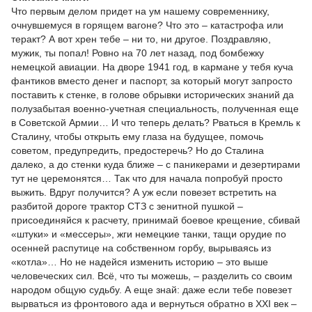
Что первым делом придет на ум нашему современнику,
очнувшемуся в горящем вагоне? Что это – катастрофа или
теракт? А вот хрен тебе – ни то, ни другое. Поздравляю,
мужик, ты попал! Ровно на 70 лет назад, под бомбежку
немецкой авиации. На дворе 1941 год, в кармане у тебя куча
фантиков вместо денег и паспорт, за который могут запросто
поставить к стенке, в голове обрывки исторических знаний да
полузабытая военно-учетная специальность, полученная еще
в Советской Армии… И что теперь делать? Рваться в Кремль к
Сталину, чтобы открыть ему глаза на будущее, помочь
советом, предупредить, предостеречь? Но до Сталина
далеко, а до стенки куда ближе – с паникерами и дезертирами
тут не церемонятся… Так что для начала попробуй просто
выжить. Вдруг получится? А уж если повезет встретить на
разбитой дороге трактор СТЗ с зенитной пушкой –
присоединяйся к расчету, принимай боевое крещение, сбивай
«штуки» и «мессеры», жги немецкие танки, тащи орудие по
осенней распутице на собственном горбу, вырываясь из
«котла»… Но не надейся изменить историю – это выше
человеческих сил. Всё, что ты можешь, – разделить со своим
народом общую судьбу. А еще знай: даже если тебе повезет
вырваться из фронтового ада и вернуться обратно в XXI век –