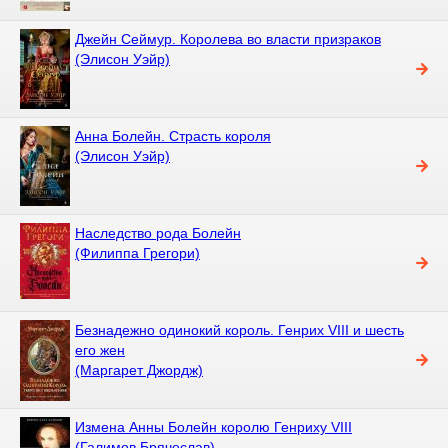
Джейн Сеймур. Королева во власти призраков
(Элисон Уэйр)
Анна Болейн. Страсть короля
(Элисон Уэйр)
Наследство рода Болейн
(Филиппа Грегори)
Безнадежно одинокий король. Генрих VIII и шесть
его жен
(Маргарет Джордж)
Измена Анны Болейн королю Генриху VIII
(Галимов Брячеслав)