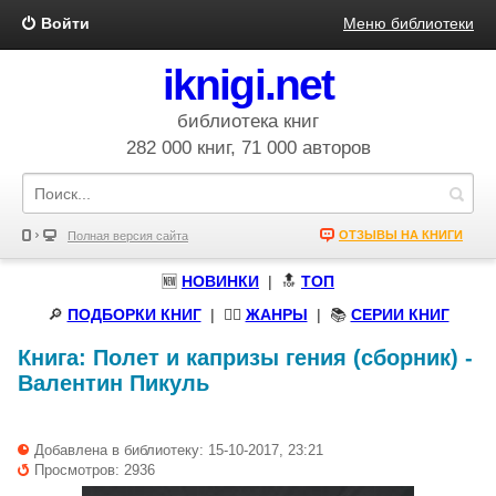
Войти
Меню библиотеки
iknigi.net
библиотека книг
282 000 книг, 71 000 авторов
ОТЗЫВЫ НА КНИГИ
Полная версия сайта
🆕
НОВИНКИ
| 🔝
ТОП
🔎
ПОДБОРКИ КНИГ
|
🧝‍♀️
ЖАНРЫ
| 📚
СЕРИИ КНИГ
Книга:
Полет и капризы гения (сборник)
-
Валентин Пикуль
Добавлена в библиотеку: 15-10-2017, 23:21
Просмотров: 2936