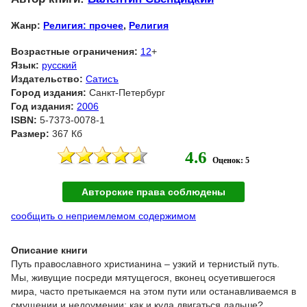
Жанр:
Религия: прочее
,
Религия
Возрастные ограничения:
12
+
Язык:
русский
Издательство:
Сатисъ
Город издания:
Санкт-Петербург
Год издания:
2006
ISBN:
5-7373-0078-1
Размер:
367 Кб
4.6
Оценок: 5
Авторские права соблюдены
сообщить о неприемлемом содержимом
Описание книги
Путь православного христианина – узкий и тернистый путь.
Мы, живущие посреди мятущегося, вконец осуетившегося
мира, часто претыкаемся на этом пути или останавливаемся в
смущении и недоумении: как и куда двигаться дальше?