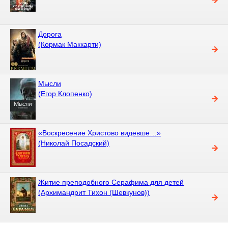
Дорога
(Кормак Маккарти)
Мысли
(Егор Клопенко)
«Воскресение Христово видевше…»
(Николай Посадский)
Житие преподобного Серафима для детей
(Архимандрит Тихон (Шевкунов))