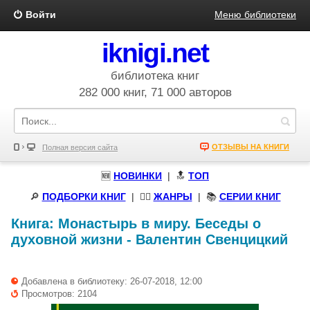
Войти
Меню библиотеки
iknigi.net
библиотека книг
282 000 книг, 71 000 авторов
ОТЗЫВЫ НА КНИГИ
Полная версия сайта
🆕
НОВИНКИ
| 🔝
ТОП
🔎
ПОДБОРКИ КНИГ
|
🧝‍♀️
ЖАНРЫ
| 📚
СЕРИИ КНИГ
Книга:
Монастырь в миру. Беседы о
духовной жизни
-
Валентин Свенцицкий
Добавлена в библиотеку: 26-07-2018, 12:00
Просмотров: 2104