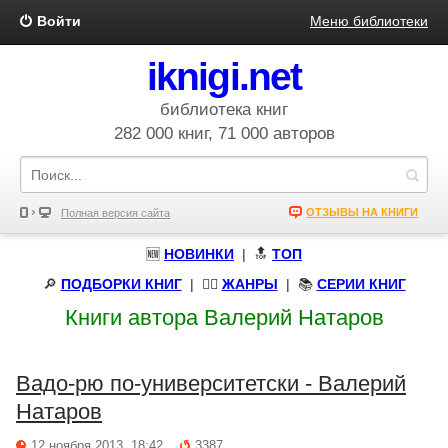
Войти
Меню библиотеки
iknigi.net
библиотека книг
282 000 книг, 71 000 авторов
ОТЗЫВЫ НА КНИГИ
Полная версия сайта
🆕
НОВИНКИ
| 🔝
ТОП
🔎
ПОДБОРКИ КНИГ
|
🧝‍♀️
ЖАНРЫ
| 📚
СЕРИИ КНИГ
Книги автора Валерий Натаров
Вадо-рю по-университетски - Валерий
Натаров
12 ноября 2013, 18:42
3387