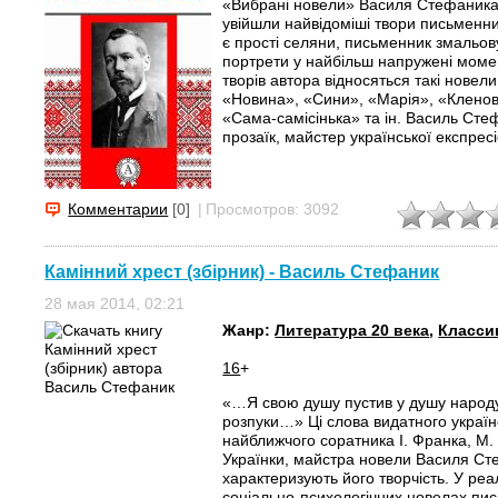
«Вибрані новели» Василя Стефаника –
увійшли найвідоміші твори письменни
є прості селяни, письменник змальову
портрети у найбільш напружені моме
творів автора відносяться такі новел
«Новина», «Сини», «Марія», «Кленов
«Сама-самісінька» та ін. Василь Сте
прозаїк, майстер української експресі
Комментарии
[0]
|
Просмотров: 3092
Камінний хрест (збірник) - Василь Стефаник
28 мая 2014, 02:21
Жанр:
Литература 20 века
,
Класси
16
+
«…Я свою душу пустив у душу народу,
розпуки…» Ці слова видатного україн
найближчого соратника І. Франка, М.
Українки, майстра новели Василя С
характеризують його творчість. У реа
соціально-психологічних новелах пи