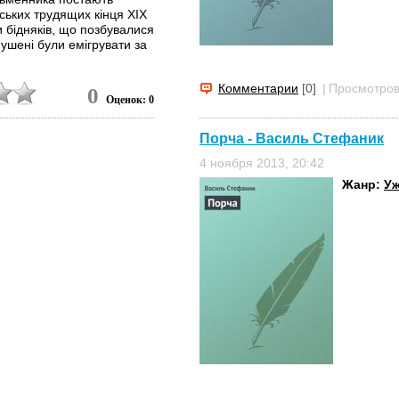
нських трудящих кінця ХІХ
ми бідняків, що позбувалися
змушені були емігрувати за
Комментарии
[0]
|
Просмотров
0
Оценок: 0
Порча - Василь Стефаник
4 ноября 2013, 20:42
Жанр:
Уж