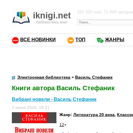
282 000 книг, 71 000 авторо
iknigi.net
библиотека книг
ВСЕ НОВИНКИ
ТОП
ЖАНРЫ
Электронная библиотека
»
Василь Стефаник
Книги автора Василь Стефаник
Вибрані новели - Василь Стефаник
2 июня 2016, 19:21
Жанр:
Литература 20 века
,
Класси
12
+