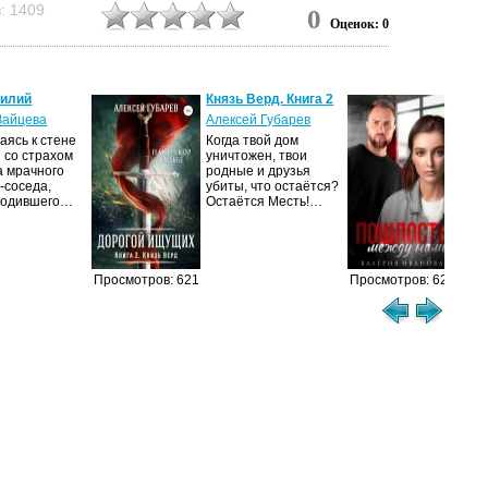
: 1409
0
Оценок: 0
силий
Князь Верд. Книга 2
Пош
нам
Зайцева
Алексей Губарев
Вал
ясь к стене
Когда твой дом
 со страхом
уничтожен, твои
– Я
а мрачного
родные и друзья
вых
-соседа,
убиты, что остаётся?
Сва
родившего…
Остаётся Месть!…
это 
теб
Просмотров: 621
Просмотров: 620