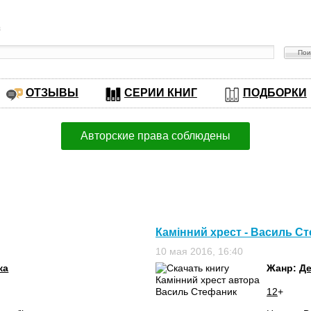
в
ОТЗЫВЫ
СЕРИИ КНИГ
ПОДБОРКИ
Авторские права соблюдены
Камінний хрест - Василь С
10 мая 2016, 16:40
ка
Жанр:
Де
12
+