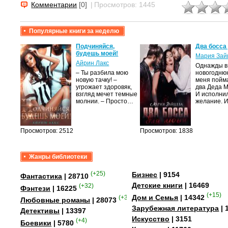
Комментарии
[0]
|
Просмотров: 1445
Популярные книги за неделю
крови,
Подчиняйся,
Два босса
будешь моей!
Мария Зай
Айрин Лакс
Однажды в
а
– Ты разбила мою
новогодню
новую тачку! –
меня пойм
лого
угрожает здоровяк,
два Деда 
быть
взгляд мечет темные
И исполни
сех
молнии. – Просто…
желание. 
уг –…
Просмотров: 2512
Просмотров: 1838
Жанры библиотеки
(+25)
Бизнес
| 9154
Фантастика
| 28710
Детские книги
| 16469
(+32)
Фэнтези
| 16225
(+15)
Дом и Семья
| 14342
(+349)
Любовные романы
| 28073
Зарубежная литература
| 
Детективы
| 13397
Искусство
| 3151
(+4)
Боевики
| 5780