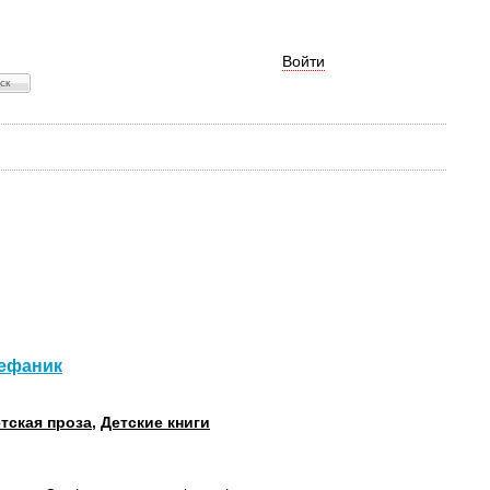
Войти
тефаник
тская проза
,
Детские книги