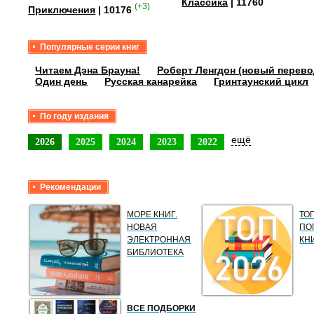
Классика
| 11760
(+3)
Приключения
| 10176
Популярные серии книг
Читаем Дэна Брауна!
Роберт Ленгдон (новый перево
Один день
Русская канарейка
Гринтаунский цикл
По году издания
ещё
2026
2025
2024
2023
2022
Рекомендации
МОРЕ КНИГ.
ТО
НОВАЯ
ПО
ЭЛЕКТРОННАЯ
КН
БИБЛИОТЕКА
ВСЕ ПОДБОРКИ