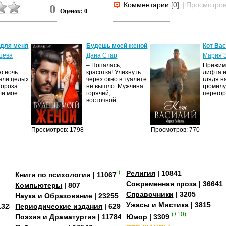
Комментарии
[0]
|
Просмотров
0
Оценок: 0
 для меня
Будешь моей женой
Кот Ва
цева
Дана Стар
Мария 
– Попалась,
Прижима
ю ночь
красотка! Улизнуть
лифта и
али целых
через окно в туалете
глядя н
Мороза…
не вышло. Мужчина
громилу
ли мое
горячей,
перего
И…
восточной…
Просмотров: 1798
Просмотров: 770
(+4)
Религия
| 10841
Книги по психологии
| 11067
Современная проза
| 36641
Компьютеры
| 807
Справочники
| 3205
Наука и Образование
| 23255
Ужасы и Мистика
| 3815
13284
Периодические издания
| 629
(+10)
Поэзия и Драматургия
| 11784
Юмор
| 3309