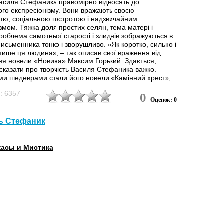
асиля Стефаника правомірно відносять до
ого експресіонізму. Вони вражають своєю
тю, соціальною гостротою і надзвичайним
змом. Тяжка доля простих селян, тема матері і
роблема самотньої старості і злиднів зображуються в
исьменника тонко і зворушливо. «Як коротко, сильно і
ише ця людина», – так описав свої враження від
ня новели «Новина» Максим Горький. Здається,
сказати про творчість Василя Стефаника важко.
ми шедеврами стали його новели «Камінний хрест»,
Марія» та...
: 6357
0
Оценок: 0
ь Стефаник
асы и Мистика