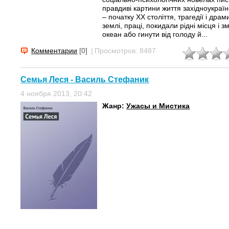
правдиві картини життя західноукраї
– початку ХХ століття, трагедії і дра
землі, праці, покидали рідні місця і 
океан або гинути від голоду й...
Комментарии
[0]
|
Просмотров: 8487
Семья Леся - Василь Стефаник
4 ноября 2013, 20:42
Жанр:
Ужасы и Мистика