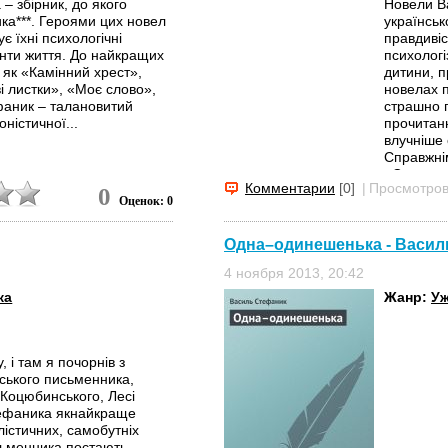
 збірник, до якого
Новели В
ка***. Героями цих новел
українськ
є їхні психологічні
правдивіс
нти життя. До найкращих
психологі
и як «Камінний хрест»,
дитини, п
і листки», «Моє слово»,
новелах п
фаник – талановитий
страшно п
оністичної...
прочитан
влучніше 
Справжні
«Сини», «
Комментарии
[0]
|
Просмотров
0
Оценок: 0
Одна–одинешенька - Васил
4 ноября 2013, 20:42
ка
Жанр:
Уж
 і там я почорнів з
ського письменника,
 Коцюбинського, Лесі
тефаника якнайкраще
лістичних, самобутніх
сьменника постають