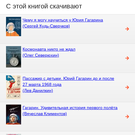
С этой книгой скачивают
Чему я могу научиться у Юрия Гагарина
(Сергей Кудь-Сверчков)
Космонавта никто не ждал
(Олег Северюхин)
Пассажир с детьми. Юрий Гагарин до и после
27 марта 1968 года
(Лев Данилкин)
Гагарин. Удивительная история первого полёта
(Вячеслав Климентов)