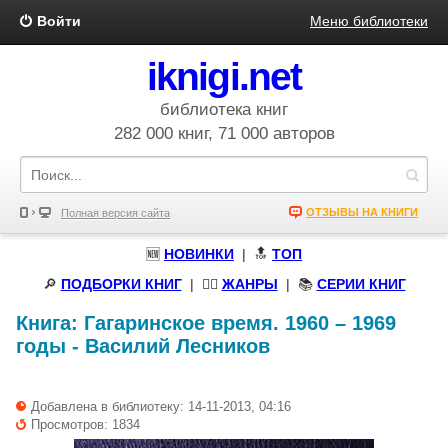
Войти
Меню библиотеки
iknigi.net
библиотека книг
282 000 книг, 71 000 авторов
ОТЗЫВЫ НА КНИГИ
Полная версия сайта
🆕
НОВИНКИ
| 🔝
ТОП
🔎
ПОДБОРКИ КНИГ
|
🧝‍♀️
ЖАНРЫ
| 📚
СЕРИИ КНИГ
Книга:
Гагаринское время. 1960 – 1969
годы
-
Василий Лесников
Добавлена в библиотеку: 14-11-2013, 04:16
Просмотров: 1834