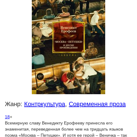
Жанр:
Контркультура
,
Современная проза
18
+
Всемирную славу Венедикту Ерофееву принесла его
знаменитая, переведенная более чем на тридцать языков
поэма «Москва – Петушки». И хотя ее герой – Веничка – так