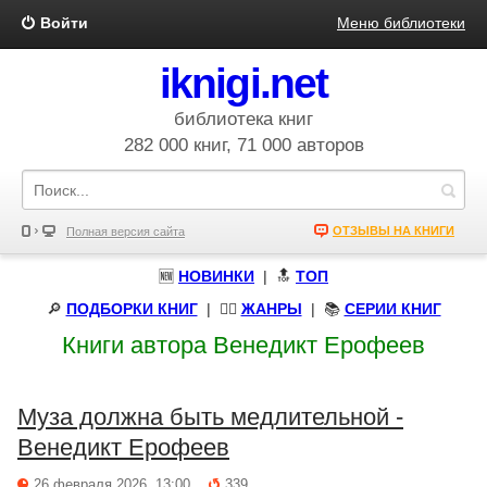
Войти
Меню библиотеки
iknigi.net
библиотека книг
282 000 книг, 71 000 авторов
ОТЗЫВЫ НА КНИГИ
Полная версия сайта
🆕
НОВИНКИ
| 🔝
ТОП
🔎
ПОДБОРКИ КНИГ
|
🧝‍♀️
ЖАНРЫ
| 📚
СЕРИИ КНИГ
Книги автора Венедикт Ерофеев
Муза должна быть медлительной -
Венедикт Ерофеев
26 февраля 2026, 13:00
339