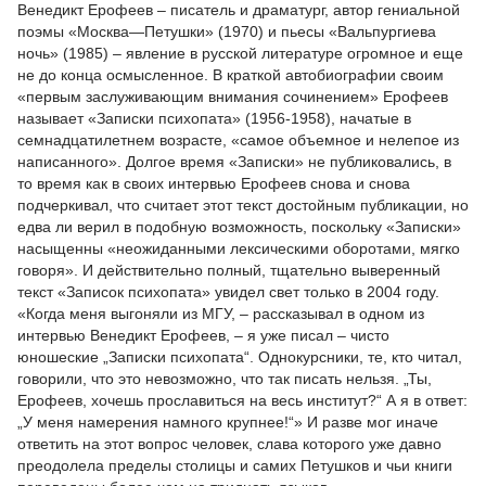
Венедикт Ерофеев – писатель и драматург, автор гениальной
поэмы «Москва—Петушки» (1970) и пьесы «Вальпургиева
ночь» (1985) – явление в русской литературе огромное и еще
не до конца осмысленное. В краткой автобиографии своим
«первым заслуживающим внимания сочинением» Ерофеев
называет «Записки психопата» (1956-1958), начатые в
семнадцатилетнем возрасте, «самое объемное и нелепое из
написанного». Долгое время «Записки» не публиковались, в
то время как в своих интервью Ерофеев снова и снова
подчеркивал, что считает этот текст достойным публикации, но
едва ли верил в подобную возможность, поскольку «Записки»
насыщенны «неожиданными лексическими оборотами, мягко
говоря». И действительно полный, тщательно выверенный
текст «Записок психопата» увидел свет только в 2004 году.
«Когда меня выгоняли из МГУ, – рассказывал в одном из
интервью Венедикт Ерофеев, – я уже писал – чисто
юношеские „Записки психопата“. Однокурсники, те, кто читал,
говорили, что это невозможно, что так писать нельзя. „Ты,
Ерофеев, хочешь прославиться на весь институт?“ А я в ответ:
„У меня намерения намного крупнее!“» И разве мог иначе
ответить на этот вопрос человек, слава которого уже давно
преодолела пределы столицы и самих Петушков и чьи книги