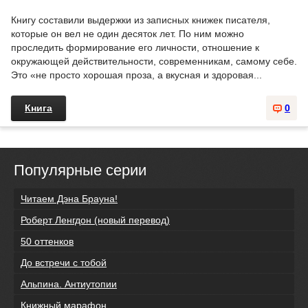
Книгу составили выдержки из записных книжек писателя,
которые он вел не один десяток лет. По ним можно
проследить формирование его личности, отношение к
окружающей действительности, современникам, самому себе.
Это «не просто хорошая проза, а вкусная и здоровая...
Книга
0
Популярные серии
Читаем Дэна Брауна!
Роберт Ленгдон (новый перевод)
50 оттенков
До встречи с тобой
Альпина. Антиутопии
Книжный марафон