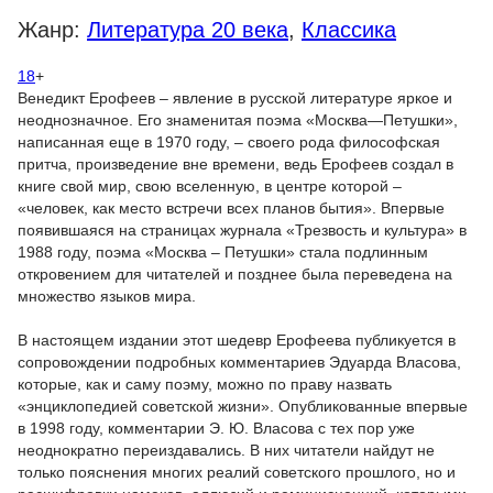
Жанр:
Литература 20 века
,
Классика
18
+
Венедикт Ерофеев – явление в русской литературе яркое и
неоднозначное. Его знаменитая поэма «Москва—Петушки»,
написанная еще в 1970 году, – своего рода философская
притча, произведение вне времени, ведь Ерофеев создал в
книге свой мир, свою вселенную, в центре которой –
«человек, как место встречи всех планов бытия». Впервые
появившаяся на страницах журнала «Трезвость и культура» в
1988 году, поэма «Москва – Петушки» стала подлинным
откровением для читателей и позднее была переведена на
множество языков мира.
В настоящем издании этот шедевр Ерофеева публикуется в
сопровождении подробных комментариев Эдуарда Власова,
которые, как и саму поэму, можно по праву назвать
«энциклопедией советской жизни». Опубликованные впервые
в 1998 году, комментарии Э. Ю. Власова с тех пор уже
неоднократно переиздавались. В них читатели найдут не
только пояснения многих реалий советского прошлого, но и