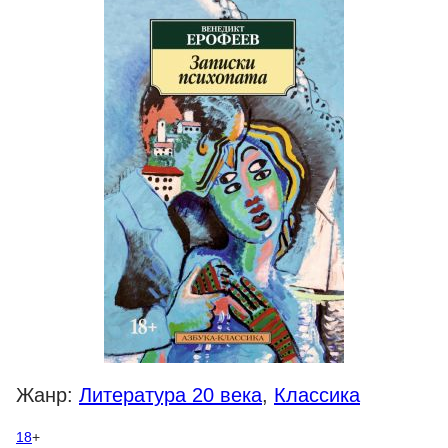
Жанр:
Литература 20 века
,
Классика
18
+