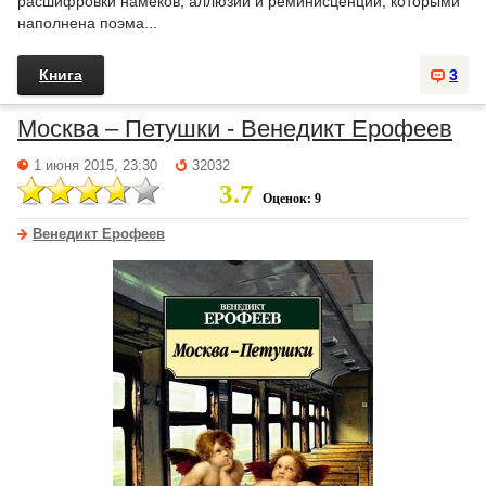
расшифровки намеков, аллюзий и реминисценций, которыми
наполнена поэма...
Книга
3
Москва – Петушки - Венедикт Ерофеев
1 июня 2015, 23:30
32032
3.7
Оценок: 9
Венедикт Ерофеев