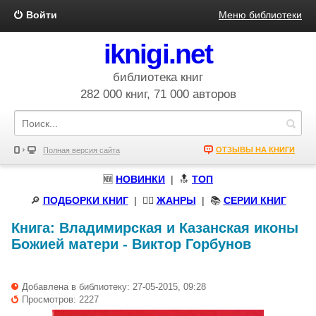
Войти
Меню библиотеки
iknigi.net
библиотека книг
282 000 книг, 71 000 авторов
ОТЗЫВЫ НА КНИГИ
Полная версия сайта
🆕
НОВИНКИ
| 🔝
ТОП
🔎
ПОДБОРКИ КНИГ
|
🧝‍♀️
ЖАНРЫ
| 📚
СЕРИИ КНИГ
Книга:
Владимирская и Казанская иконы
Божией матери
-
Виктор Горбунов
Добавлена в библиотеку: 27-05-2015, 09:28
Просмотров: 2227