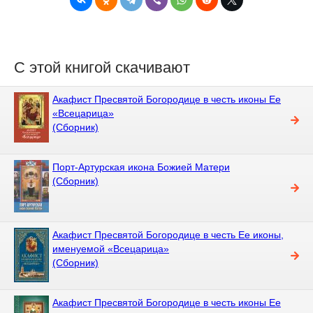
С этой книгой скачивают
Акафист Пресвятой Богородице в честь иконы Ее
«Всецарица»
(Сборник)
Порт-Артурская икона Божией Матери
(Сборник)
Акафист Пресвятой Богородице в честь Ее иконы,
именуемой «Всецарица»
(Сборник)
Акафист Пресвятой Богородице в честь иконы Ее