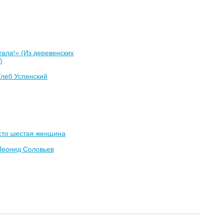
ала!» (Из деревенских
)
Глеб Успенский
сто шестая женщина
Леонид Соловьев