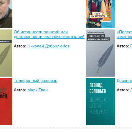
Об истинности понятий или
«Перест
достоверности человеческих знаний
заметок
Автор:
Николай Добролюбов
Автор:
Телефонный разговор
Девяно
Автор:
Марк Твен
Автор: