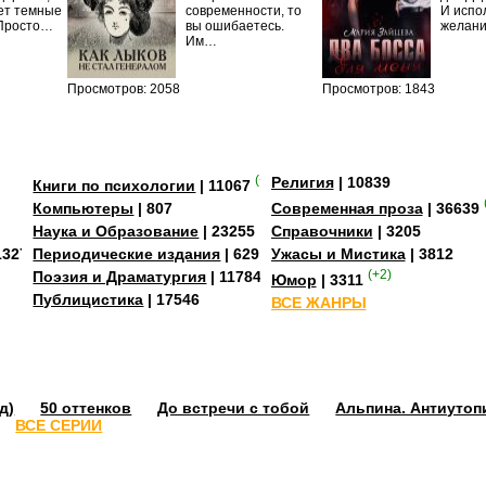
ет темные
современности, то
И испо
 Просто…
вы ошибаетесь.
желан
Им…
Просмотров: 2058
Просмотров: 1843
(+2)
Религия
| 10839
Книги по психологии
| 11067
Компьютеры
| 807
Современная проза
| 36639
Наука и Образование
| 23255
Справочники
| 3205
13273
Периодические издания
| 629
Ужасы и Мистика
| 3812
Поэзия и Драматургия
| 11784
(+2)
Юмор
| 3311
Публицистика
| 17546
ВСЕ ЖАНРЫ
д)
50 оттенков
До встречи с тобой
Альпина. Антиутоп
ВСЕ СЕРИИ