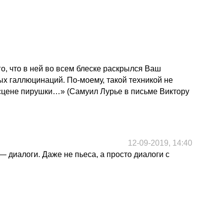
го, что в ней во всем блеске раскрылся Ваш
ых галлюцинаций. По-моему, такой техникой не
 в сцене пирушки…» (Самуил Лурье в письме Виктору
12-09-2019, 14:40
диалоги. Даже не пьеса, а просто диалоги с