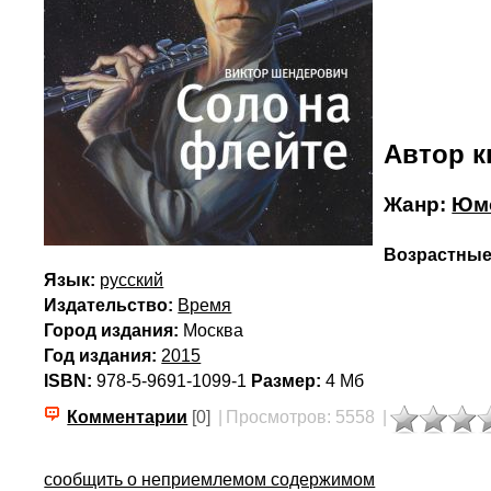
Автор к
Жанр:
Юмо
Возрастные
Язык:
русский
Издательство:
Время
Город издания:
Москва
Год издания:
2015
ISBN:
978-5-9691-1099-1
Размер:
4 Мб
Комментарии
[0]
|
Просмотров: 5558
|
сообщить о неприемлемом содержимом