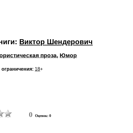
ниги:
Виктор Шендерович
ристическая проза
,
Юмор
 ограничения:
18
+
0
Оценок: 0