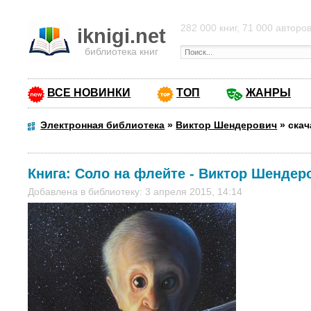
282 000 книг, 71 000 авторо
iknigi.net
библиотека книг
ВСЕ НОВИНКИ
ТОП
ЖАНРЫ
Электронная библиотека
»
Виктор Шендерович
»
скач
Книга:
Соло на флейте
-
Виктор Шендер
Добавлена в библиотеку: 3 апреля 2015, 14:14