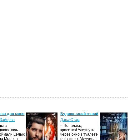
сса для меня
Будешь моей женой
Ма
ак
Зайцева
Дана Стар
ис
ды в
– Попалась,
Та
днюю ночь
красотка! Улизнуть
оймали целых
через окно в туалете
Ака
да Мороза…
не вышло. Мужчина
не 