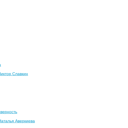
а
Виктор Славкин
 верность
Наталья Аверкиева