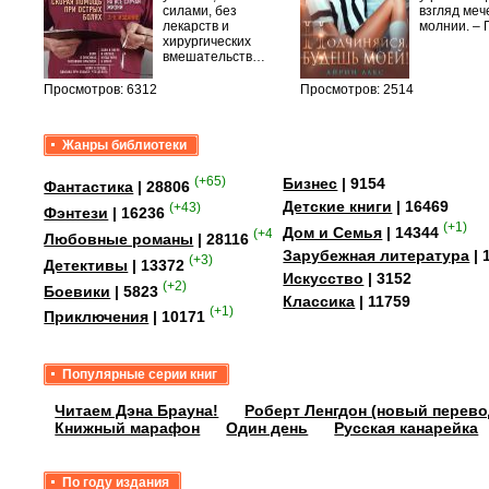
быть
силами, без
взгляд меч
сех
лекарств и
молнии. –
уг –…
хирургических
вмешательств…
Просмотров: 6312
Просмотров: 2514
Жанры библиотеки
(+65)
Бизнес
| 9154
Фантастика
| 28806
Детские книги
| 16469
(+43)
Фэнтези
| 16236
(+1)
Дом и Семья
| 14344
(+41)
Любовные романы
| 28116
Зарубежная литература
| 
(+3)
Детективы
| 13372
Искусство
| 3152
(+2)
Боевики
| 5823
Классика
| 11759
(+1)
Приключения
| 10171
Популярные серии книг
Читаем Дэна Брауна!
Роберт Ленгдон (новый перево
Книжный марафон
Один день
Русская канарейка
По году издания