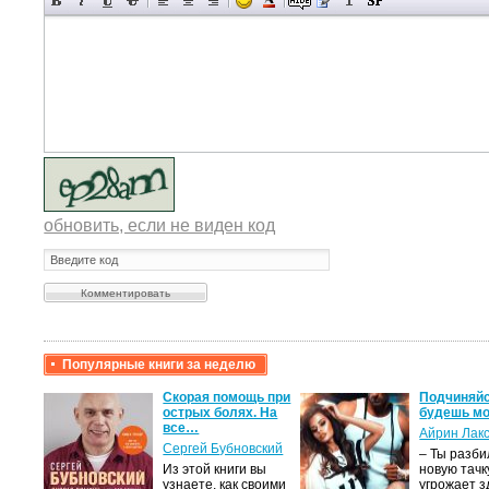
обновить, если не виден код
Популярные книги за неделю
крови,
Скорая помощь при
Подчиняйс
острых болях. На
будешь мо
все…
Айрин Лак
а
Сергей Бубновский
– Ты разб
Из этой книги вы
новую тачку
лого
узнаете, как своими
угрожает з