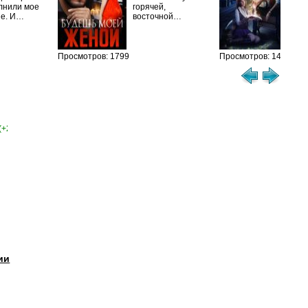
лнили мое
горячей,
из
ие. И…
восточной…
иск
см
Просмотров: 1799
Просмотров: 1461
(+2)
ии