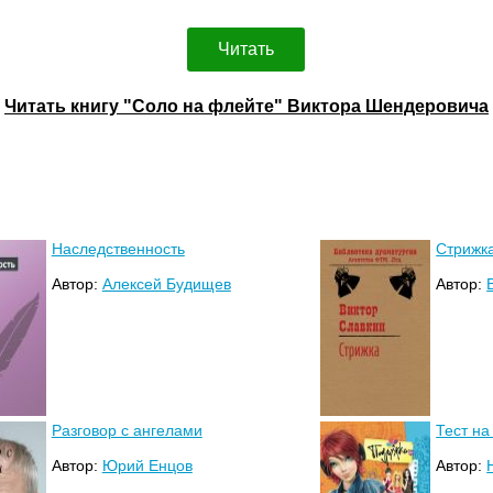
Читать
Читать книгу "Соло на флейте" Виктора Шендеровича
Наследственность
Стрижк
Автор:
Алексей Будищев
Автор:
Разговор с ангелами
Тест на
Автор:
Юрий Енцов
Автор: