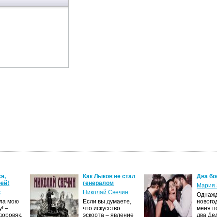
я,
Как Лыков не стал
Два бо
ей!
генералом
Мария 
с
Николай Свечин
Однаж
ила мою
Если вы думаете,
нового
! –
что искусство
меня п
доровяк,
эскорта – явление
два Де