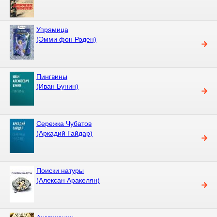
Упрямица
(Эмми фон Роден)
Пингвины
(Иван Бунин)
Сережка Чубатов
(Аркадий Гайдар)
Поиски натуры
(Алексан Аракелян)