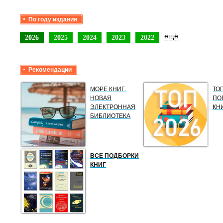
По году издания
ещё
2026
2025
2024
2023
2022
Рекомендации
МОРЕ КНИГ.
ТО
НОВАЯ
ПО
ЭЛЕКТРОННАЯ
КН
БИБЛИОТЕКА
ВСЕ ПОДБОРКИ
КНИГ