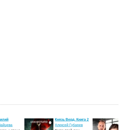
силий
Князь Верд. Книга 2
Пош
нам
Зайцева
Алексей Губарев
Вал