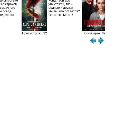
ясь к стене
Когда твой дом
 со страхом
уничтожен, твои
– Я
а мрачного
родные и друзья
вых
-соседа,
убиты, что остаётся?
Сва
родившего…
Остаётся Месть!…
это 
теб
Просмотров: 632
Просмотров: 621