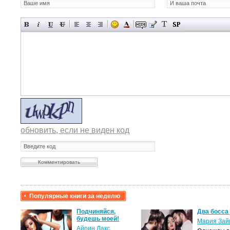
обновить, если не виден код
Популярные книги за неделю
крови,
Подчиняйся,
Два босса
будешь моей!
Мария Зай
Айрин Лакс