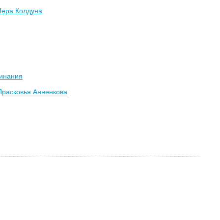
Лера Колдуна
инания
Прасковья Анненкова