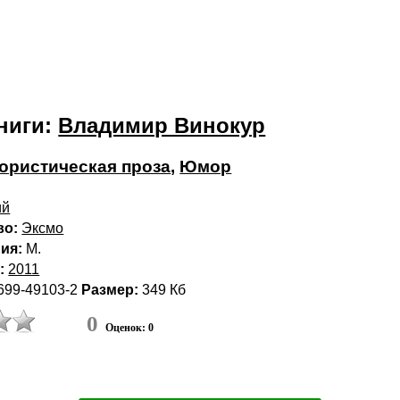
ниги:
Владимир Винокур
ристическая проза
,
Юмор
ий
во:
Эксмо
ия:
М.
:
2011
699-49103-2
Размер:
349 Кб
0
Оценок: 0