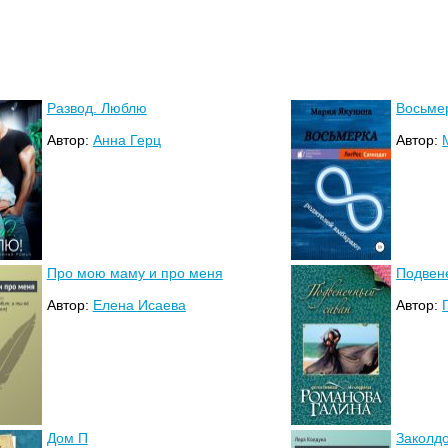
Развод. Люблю
Восьме
Автор:
Анна Герц
Автор:
Про мою маму и про меня
Подвен
Автор:
Елена Исаева
Автор:
Дом П
Заколд