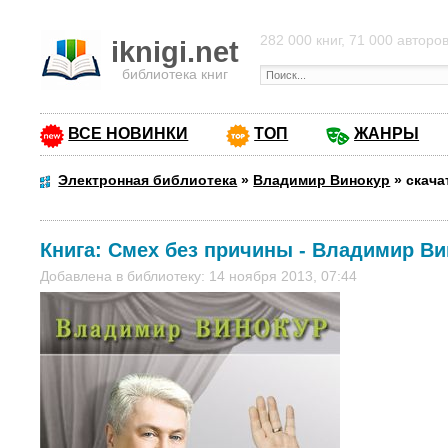
282 000 книг, 71 000 авторо
iknigi.net
библиотека книг
ВСЕ НОВИНКИ
ТОП
ЖАНРЫ
Электронная библиотека
»
Владимир Винокур
»
скача
Книга:
Смех без причины
-
Владимир Ви
Добавлена в библиотеку: 14 ноября 2013, 07:44