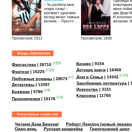
Однажды в
а
– Ты разбила мою
новогодню
новую тачку! –
меня пойм
лого
угрожает здоровяк,
два Деда 
быть
взгляд мечет темные
И исполни
сех
молнии. – Просто…
желание. 
уг –…
Просмотров: 2512
Просмотров: 1838
Жанры библиотеки
(+25)
Бизнес
| 9154
Фантастика
| 28710
Детские книги
| 16469
(+32)
Фэнтези
| 16225
(+15)
Дом и Семья
| 14342
(+349)
Любовные романы
| 28073
Зарубежная литература
| 
Детективы
| 13397
Искусство
| 3151
(+4)
Боевики
| 5780
Классика
| 11760
(+3)
Приключения
| 10176
Популярные серии книг
Читаем Дэна Брауна!
Роберт Ленгдон (новый перево
Один день
Русская канарейка
Гринтаунский цикл