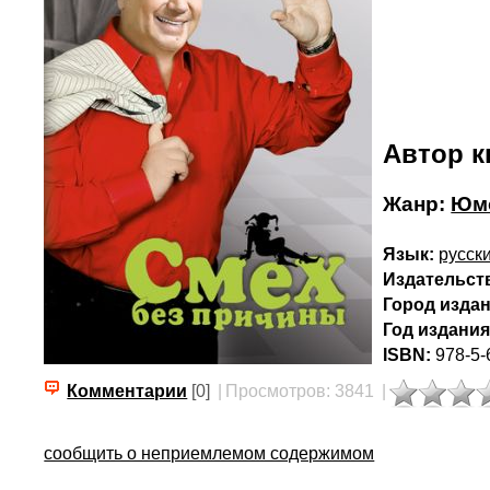
Автор к
Жанр:
Юмо
Язык:
русск
Издательст
Город издан
Год издания
ISBN:
978-5-
Комментарии
[0]
|
Просмотров: 3841
|
сообщить о неприемлемом содержимом