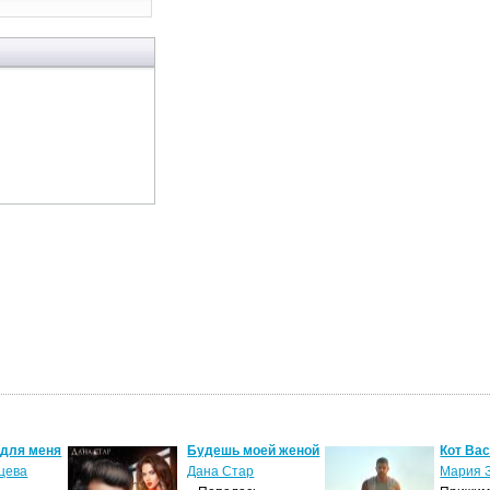
 для меня
Будешь моей женой
Кот Ва
цева
Дана Стар
Мария 