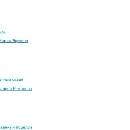
рка
Мария Якунина
ечный саван
Галина Романова
ованный поцелуй