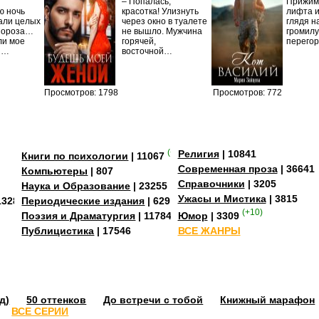
– Попалась,
Прижима
ю ночь
красотка! Улизнуть
лифта и
али целых
через окно в туалете
глядя н
Мороза…
не вышло. Мужчина
громилу
ли мое
горячей,
перего
И…
восточной…
Просмотров: 1798
Просмотров: 772
(+4)
Религия
| 10841
Книги по психологии
| 11067
Современная проза
| 36641
Компьютеры
| 807
Справочники
| 3205
Наука и Образование
| 23255
Ужасы и Мистика
| 3815
13284
Периодические издания
| 629
(+10)
Поэзия и Драматургия
| 11784
Юмор
| 3309
Публицистика
| 17546
ВСЕ ЖАНРЫ
д)
50 оттенков
До встречи с тобой
Книжный марафон
ВСЕ СЕРИИ