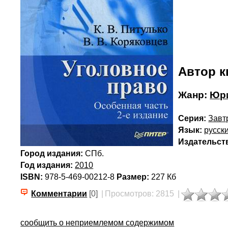
Автор к
Жанр:
Юри
Серия:
Завт
Язык:
русск
Издательст
Город издания:
СПб.
Год издания:
2010
ISBN:
978-5-469-00212-8
Размер:
227 Кб
Комментарии
[0]
|
Просмотров: 2815
|
сообщить о неприемлемом содержимом