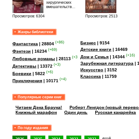
уг –…
хирургических
вмешательств…
Просмотров: 6304
Просмотров: 2513
Жанры библиотеки
(+86)
Бизнес
| 9154
Фантастика
| 28804
Детские книги
| 16469
(+69)
Фэнтези
| 16234
(+16)
Дом и Семья
| 14344
(+358)
Любовные романы
| 28113
Зарубежная литература
| 
(+3)
Детективы
| 13372
Искусство
| 3152
(+6)
Боевики
| 5822
Классика
| 11759
(+4)
Приключения
| 10171
Популярные серии книг
Читаем Дэна Брауна!
Роберт Ленгдон (новый перево
Книжный марафон
Один день
Русская канарейка
По году издания
ещё