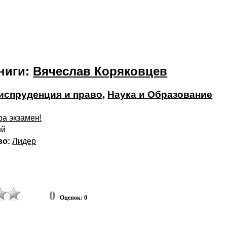
ниги:
Вячеслав Коряковцев
спруденция и право
,
Наука и Образование
ра экзамен!
ий
во:
Лидер
0
Оценок: 0