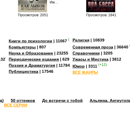
Им…
Просмотров: 2051
Просмотров: 1841
(+3)
Религия
| 10839
Книги по психологии
| 11067
Компьютеры
| 807
Современная проза
| 36640
Наука и Образование
| 23255
Справочники
| 3205
13273
Периодические издания
| 629
Ужасы и Мистика
| 3812
Поэзия и Драматургия
| 11784
(+12)
Юмор
| 3311
Публицистика
| 17546
ВСЕ ЖАНРЫ
д)
50 оттенков
До встречи с тобой
Альпина. Антиутоп
ВСЕ СЕРИИ