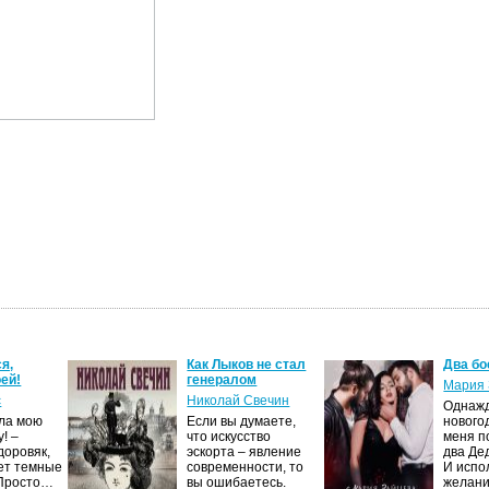
я,
Как Лыков не стал
Два бо
ей!
генералом
Мария 
с
Николай Свечин
Однаж
ила мою
Если вы думаете,
нового
! –
что искусство
меня п
доровяк,
эскорта – явление
два Де
ет темные
современности, то
И испо
 Просто…
вы ошибаетесь.
желан