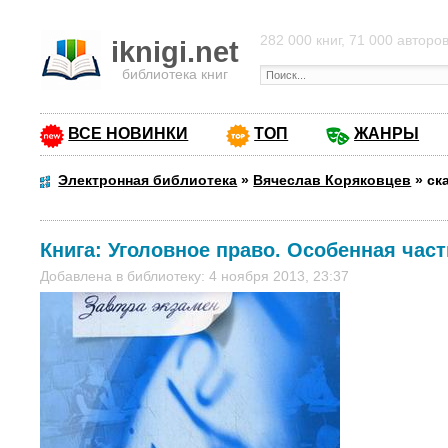
282 000 книг, 71 000 авторо
iknigi.net
библиотека книг
ВСЕ НОВИНКИ
ТОП
ЖАНРЫ
Электронная библиотека
»
Вячеслав Коряковцев
»
ск
Книга:
Уголовное право. Особенная част
Добавлена в библиотеку: 4 ноября 2013, 23:37