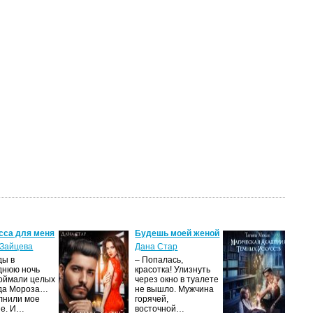
сса для меня
Будешь моей женой
Ма
ак
Зайцева
Дана Стар
ис
ды в
– Попалась,
Та
днюю ночь
красотка! Улизнуть
оймали целых
через окно в туалете
Ака
да Мороза…
не вышло. Мужчина
не 
лнили мое
горячей,
из
ие. И…
восточной…
иск