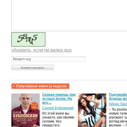
обновить, если не виден код
Популярные книги за неделю
крови,
Скорая помощь при
Подчиняйс
острых болях. На
будешь мо
все…
Айрин Лак
а
Сергей Бубновский
– Ты разб
Из этой книги вы
новую тачку
лого
узнаете, как своими
угрожает з
быть
силами, без
взгляд меч
сех
лекарств и
молнии. –