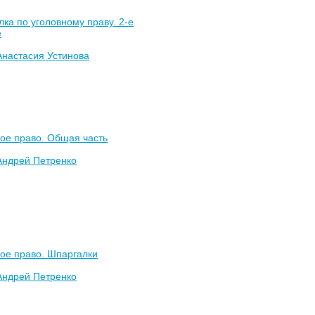
ка по уголовному праву. 2-е
е
Анастасия Устинова
ое право. Общая часть
Андрей Петренко
ое право. Шпаргалки
Андрей Петренко