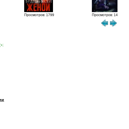
см
Просмотров: 1799
Просмотров: 1459
(+2)
ии