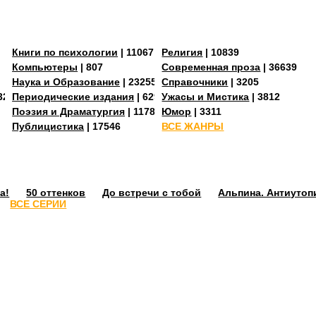
Книги по психологии
| 11067
Религия
| 10839
Компьютеры
| 807
Современная проза
| 36639
Наука и Образование
| 23255
Справочники
| 3205
3273
Периодические издания
| 629
Ужасы и Мистика
| 3812
Поэзия и Драматургия
| 11784
Юмор
| 3311
Публицистика
| 17546
ВСЕ ЖАНРЫ
а!
50 оттенков
До встречи с тобой
Альпина. Антиутоп
ВСЕ СЕРИИ