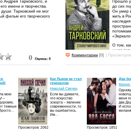
ло Андрея Тарковского, и
Прошло уж
 его имени и творчества.
до сих по
 души: Тарковский не мог
Он умер в
дый фильм его творческого
жить в Ро
наследия
простран
потомкам
«Зеркало
О том, к
книге всп
Андрей В
Комментарии
[0]
|
Просмотров
0
Оценок: 0
кинорежи
Бурляев,
актрисы 
я,
Как Лыков не стал
Два бо
ей!
генералом
Мария 
с
Николай Свечин
Однаж
ила мою
Если вы думаете,
нового
! –
что искусство
меня п
доровяк,
эскорта – явление
два Де
ет темные
современности, то
И испо
 Просто…
вы ошибаетесь.
желан
Им…
Просмотров: 2062
Просмотров: 1851