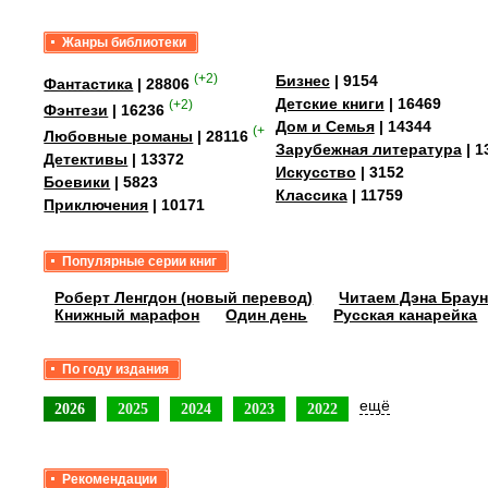
Жанры библиотеки
(+2)
Бизнес
| 9154
Фантастика
| 28806
Детские книги
| 16469
(+2)
Фэнтези
| 16236
Дом и Семья
| 14344
(+4)
Любовные романы
| 28116
Зарубежная литература
| 1
Детективы
| 13372
Искусство
| 3152
Боевики
| 5823
Классика
| 11759
Приключения
| 10171
Популярные серии книг
Роберт Ленгдон (новый перевод)
Читаем Дэна Браун
Книжный марафон
Один день
Русская канарейка
По году издания
ещё
2026
2025
2024
2023
2022
Рекомендации