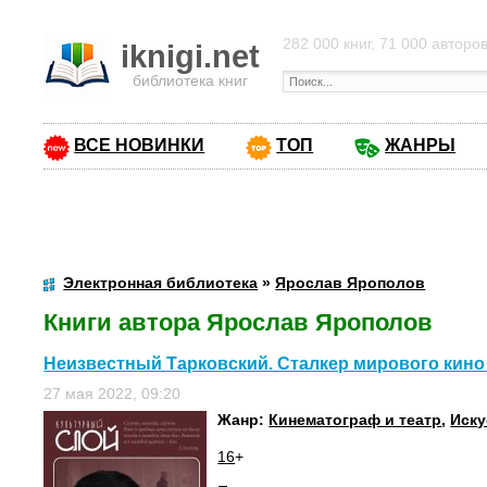
282 000 книг, 71 000 авторо
iknigi.net
библиотека книг
ВСЕ НОВИНКИ
ТОП
ЖАНРЫ
Электронная библиотека
»
Ярослав Ярополов
Книги автора Ярослав Ярополов
Неизвестный Тарковский. Сталкер мирового кино
27 мая 2022, 09:20
Жанр:
Кинематограф и театр
,
Иску
16
+