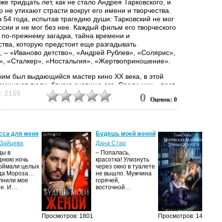
е тридцать лет, как не стало Андрея Тарковского, и
р не утихают страсти вокруг его имени и творчества.
 54 года, испытав трагедию души: Тарковский не мог
ссии и не мог без нее. Каждый фильм его творческого
 по-прежнему загадка, тайна времени и
ства, которую предстоит еще разгадывать
, – «Иваново детство», «Андрей Рублев», «Солярис»,
», «Сталкер», «Ностальгия», «Жертвоприношение».
аким был выдающийся мастер кино XX века, в этой
оминают люди, близко знавшие его. Среди них – поэт
ознесенский, кинооператор Вадим Юсов,
: 2159
0
Оценок: 0
ссер Михаил Ромм, актер и режиссер Николай
 композитор Эдуард Артемьев, актер Юрий Назаров,
Алла Демидова, Валентина Малявина и...
сса для меня
Будешь моей женой
Ма
ак
Зайцева
Дана Стар
ис
ды в
– Попалась,
Та
днюю ночь
красотка! Улизнуть
оймали целых
через окно в туалете
Ака
да Мороза…
не вышло. Мужчина
не 
лнили мое
горячей,
из
ие. И…
восточной…
иск
см
Просмотров: 1801
Просмотров: 1464