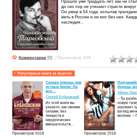
Прошло уже тридцать лет, как не ста
до сих пор не утихают страсти вокруг
Он умер в 54 года, испытав трагедию
жить в России и не мог без нее. Каж
наследия...
Комментарии
[0]
|
Просмотров: 558
Популярные книги за неделю
крови,
Скорая помощь при
Подчиняйс
острых болях. На
будешь мо
все…
Айрин Лак
а
Сергей Бубновский
– Ты разб
Из этой книги вы
новую тачку
лого
узнаете, как своими
угрожает з
быть
силами, без
взгляд меч
сех
лекарств и
молнии. –
уг –…
хирургических
вмешательств…
Просмотров: 6318
Просмотров: 2518