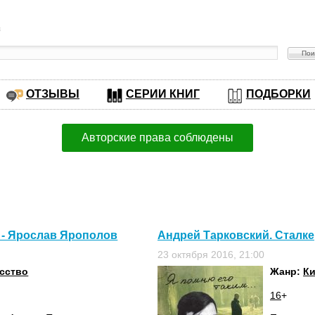
в
ОТЗЫВЫ
СЕРИИ КНИГ
ПОДБОРКИ
Авторские права соблюдены
 - Ярослав Ярополов
Андрей Тарковский. Сталке
23 октября 2016, 21:00
сство
Жанр:
Ки
16
+