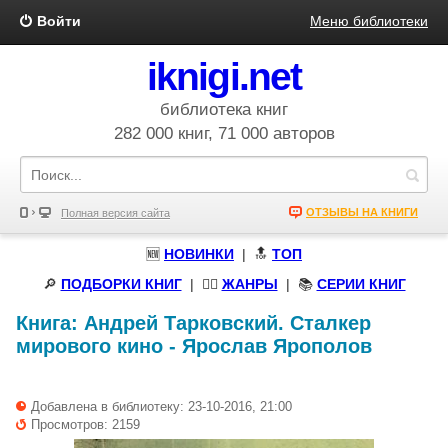
Войти
Меню библиотеки
iknigi.net
библиотека книг
282 000 книг, 71 000 авторов
ОТЗЫВЫ НА КНИГИ
Полная версия сайта
🆕
НОВИНКИ
| 🔝
ТОП
🔎
ПОДБОРКИ КНИГ
|
🧝‍♀️
ЖАНРЫ
| 📚
СЕРИИ КНИГ
Книга:
Андрей Тарковский. Сталкер
мирового кино
-
Ярослав Ярополов
Добавлена в библиотеку: 23-10-2016, 21:00
Просмотров: 2159