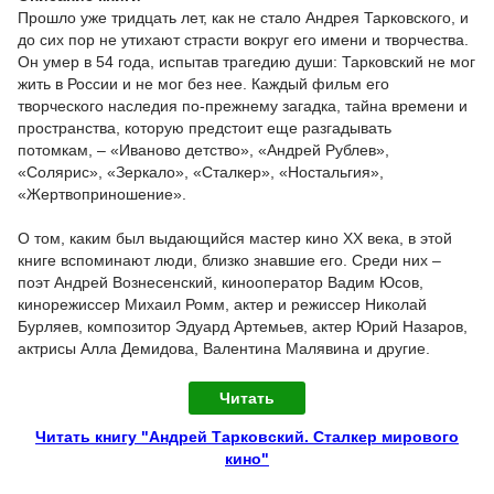
Прошло уже тридцать лет, как не стало Андрея Тарковского, и
до сих пор не утихают страсти вокруг его имени и творчества.
Он умер в 54 года, испытав трагедию души: Тарковский не мог
жить в России и не мог без нее. Каждый фильм его
творческого наследия по-прежнему загадка, тайна времени и
пространства, которую предстоит еще разгадывать
потомкам, – «Иваново детство», «Андрей Рублев»,
«Солярис», «Зеркало», «Сталкер», «Ностальгия»,
«Жертвоприношение».
О том, каким был выдающийся мастер кино XX века, в этой
книге вспоминают люди, близко знавшие его. Среди них –
поэт Андрей Вознесенский, кинооператор Вадим Юсов,
кинорежиссер Михаил Ромм, актер и режиссер Николай
Бурляев, композитор Эдуард Артемьев, актер Юрий Назаров,
актрисы Алла Демидова, Валентина Малявина и другие.
Читать
Читать книгу "Андрей Тарковский. Сталкер мирового
кино"