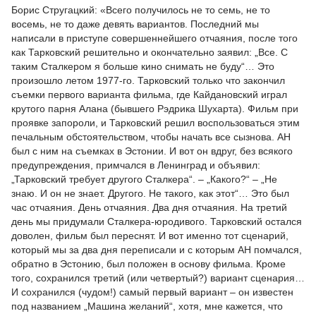
Борис Стругацкий: «Всего получилось не то семь, не то
восемь, не то даже девять вариантов. Последний мы
написали в приступе совершеннейшего отчаяния, после того
как Тарковский решительно и окончательно заявил: „Все. С
таким Сталкером я больше кино снимать не буду“… Это
произошло летом 1977-го. Тарковский только что закончил
съемки первого варианта фильма, где Кайдановский играл
крутого парня Алана (бывшего Рэдрика Шухарта). Фильм при
проявке запороли, и Тарковский решил воспользоваться этим
печальным обстоятельством, чтобы начать все сызнова. АН
был с ним на съемках в Эстонии. И вот он вдруг, без всякого
предупреждения, примчался в Ленинград и объявил:
„Тарковский требует другого Сталкера“. – „Какого?“ – „Не
знаю. И он не знает. Другого. Не такого, как этот“… Это был
час отчаяния. День отчаяния. Два дня отчаяния. На третий
день мы придумали Сталкера-юродивого. Тарковский остался
доволен, фильм был переснят. И вот именно тот сценарий,
который мы за два дня переписали и с которым АН помчался,
обратно в Эстонию, был положен в основу фильма. Кроме
того, сохранился третий (или четвертый?) вариант сценария…
И сохранился (чудом!) самый первый вариант – он известен
под названием „Машина желаний“, хотя, мне кажется, что