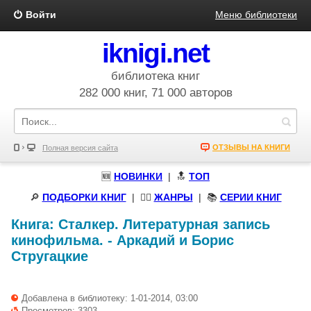
Войти
Меню библиотеки
iknigi.net
библиотека книг
282 000 книг, 71 000 авторов
ОТЗЫВЫ НА КНИГИ
Полная версия сайта
🆕
НОВИНКИ
| 🔝
ТОП
🔎
ПОДБОРКИ КНИГ
|
🧝‍♀️
ЖАНРЫ
| 📚
СЕРИИ КНИГ
Книга:
Сталкер. Литературная запись
кинофильма.
-
Аркадий и Борис
Стругацкие
Добавлена в библиотеку: 1-01-2014, 03:00
Просмотров: 3303