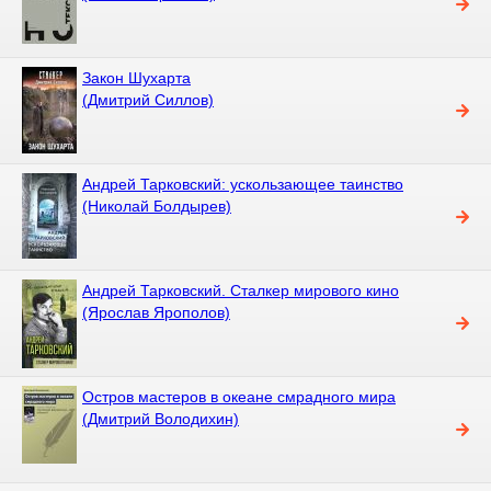
Закон Шухарта
(Дмитрий Силлов)
Андрей Тарковский: ускользающее таинство
(Николай Болдырев)
Андрей Тарковский. Сталкер мирового кино
(Ярослав Ярополов)
Остров мастеров в океане смрадного мира
(Дмитрий Володихин)