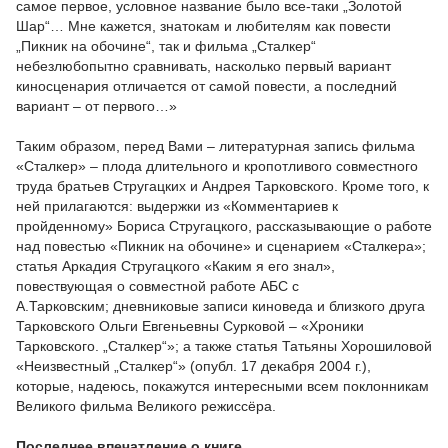
самое первое, условное название было все-таки „Золотой
Шар“… Мне кажется, знатокам и любителям как повести
„Пикник на обочине“, так и фильма „Сталкер“
небезлюбопытно сравнивать, насколько первый вариант
киносценария отличается от самой повести, а последний
вариант – от первого…»
Таким образом, перед Вами – литературная запись фильма
«Сталкер» – плода длительного и кропотливого совместного
труда братьев Стругацких и Андрея Тарковского. Кроме того, к
ней прилагаются: выдержки из «Комментариев к
пройденному» Бориса Стругацкого, рассказывающие о работе
над повестью «Пикник на обочине» и сценарием «Сталкера»;
статья Аркадия Стругацкого «Каким я его знал»,
повествующая о совместной работе АБС с
А.Тарковским; дневниковые записи киноведа и близкого друга
Тарковского Ольги Евгеньевны Сурковой – «Хроники
Тарковского. „Сталкер“»; а также статья Татьяны Хорошиловой
«Неизвестный „Сталкер“» (опубл. 17 декабря 2004 г.),
которые, надеюсь, покажутся интересными всем поклонникам
Великого фильма Великого режиссёра.
Последнее впечатление о книге