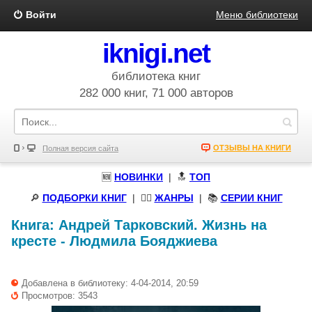
Войти
Меню библиотеки
iknigi.net
библиотека книг
282 000 книг, 71 000 авторов
ОТЗЫВЫ НА КНИГИ
Полная версия сайта
🆕
НОВИНКИ
| 🔝
ТОП
🔎
ПОДБОРКИ КНИГ
|
🧝‍♀️
ЖАНРЫ
| 📚
СЕРИИ КНИГ
Книга:
Андрей Тарковский. Жизнь на
кресте
-
Людмила Бояджиева
Добавлена в библиотеку: 4-04-2014, 20:59
Просмотров: 3543