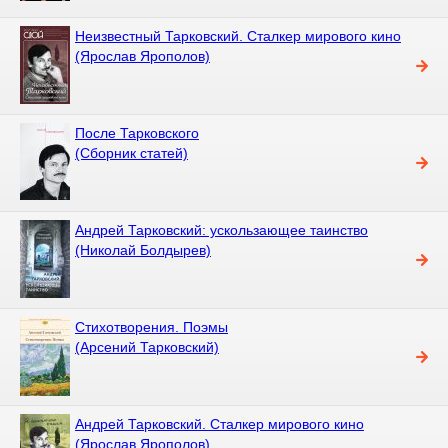
Неизвестный Тарковский. Сталкер мирового кино
(Ярослав Ярополов)
После Тарковского
(Сборник статей)
Андрей Тарковский: ускользающее таинство
(Николай Болдырев)
Стихотворения. Поэмы
(Арсений Тарковский)
Андрей Тарковский. Сталкер мирового кино
(Ярослав Ярополов)