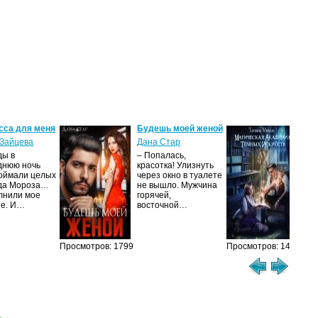
сса для меня
Будешь моей женой
Ма
ак
Зайцева
Дана Стар
ис
ды в
– Попалась,
Та
днюю ночь
красотка! Улизнуть
оймали целых
через окно в туалете
Ака
да Мороза…
не вышло. Мужчина
не 
лнили мое
горячей,
из
ие. И…
восточной…
иск
см
Просмотров: 1799
Просмотров: 1460