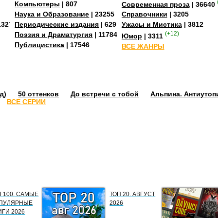
Компьютеры
| 807
Современная проза
| 36640
Наука и Образование
| 23255
Справочники
| 3205
13273
Периодические издания
| 629
Ужасы и Мистика
| 3812
Поэзия и Драматургия
| 11784
(+12)
Юмор
| 3311
Публицистика
| 17546
ВСЕ ЖАНРЫ
д)
50 оттенков
До встречи с тобой
Альпина. Антиутоп
ВСЕ СЕРИИ
П 100. САМЫЕ
ТОП 20. АВГУСТ
ПУЛЯРНЫЕ
2026
ИГИ 2026