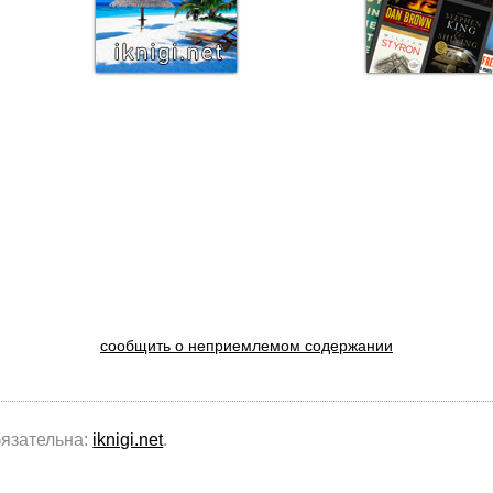
сообщить о неприемлемом содержании
бязательна:
iknigi.net
.