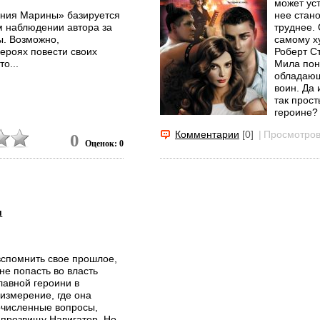
может ус
ения Марины» базируется
нее стано
 наблюдении автора за
труднее.
ы. Возможно,
самому х
героях повести своих
Роберт Ст
о...
Мила пони
обладающ
воин. Да 
так прост
героине? 
Комментарии
[0]
|
Просмотров
0
Оценок: 0
и
вспомнить свое прошлое,
не попасть во власть
лавной героини в
измерение, где она
очисленные вопросы,
 прозвищу Навигатор. Но