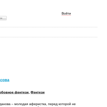
Войти
асова
юбовное фэнтези
,
Фэнтези
данова – молодая аферистка, перед которой не