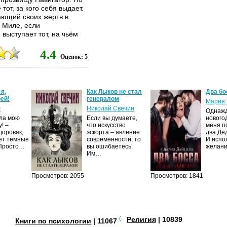
тот, за кого себя выдает.
ающий своих жертв в
 Миле, если
выступает тот, на чьём
ожно ли доверять такому
ит её? И почему
4.4
Оценок: 5
ы, к которой стремится
я,
Как Лыков не стал
Два бо
ей!
генералом
Мария 
с
Николай Свечин
Однаж
ила мою
Если вы думаете,
нового
! –
что искусство
меня п
доровяк,
эскорта – явление
два Де
ет темные
современности, то
И испо
 Просто…
вы ошибаетесь.
желан
Им…
Просмотров: 2055
Просмотров: 1841
(+3)
Религия
| 10839
Книги по психологии
| 11067