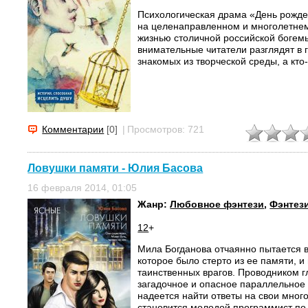
Психологическая драма «День рожд
на целенаправленном и многолетнем
жизнью столичной российской богем
внимательные читатели разглядят в 
знакомых из творческой среды, а кто-т
Комментарии
[0]
|
Просмотров: 721
Ловушки памяти - Юлия Басова
16 февраля 2014, 01:05
Жанр:
Любовное фэнтези
,
Фэнтез
12
+
Мила Богданова отчаянно пытается 
которое было стерто из ее памяти, и 
таинственных врагов. Проводником г
загадочное и опасное параллельное 
надеется найти ответы на свои мног
становится молодой программист по