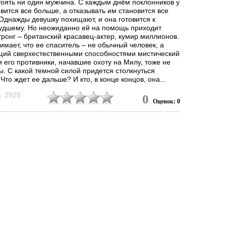
тоять ни один мужчина. С каждым днём поклонников у
вится все больше, а отказывать им становится все
 Однажды девушку похищают, и она готовится к
удшему. Но неожиданно ей на помощь приходит
ронг – британский красавец-актер, кумир миллионов.
мает, что ее спаситель – не обычный человек, а
ий сверхестественными способностями мистический
и его противники, начавшие охоту на Милу, тоже не
ы. С какой темной силой придется столкнуться
Что ждет ее дальше? И кто, в конце концов, она...
: 2925
0
Оценок: 0