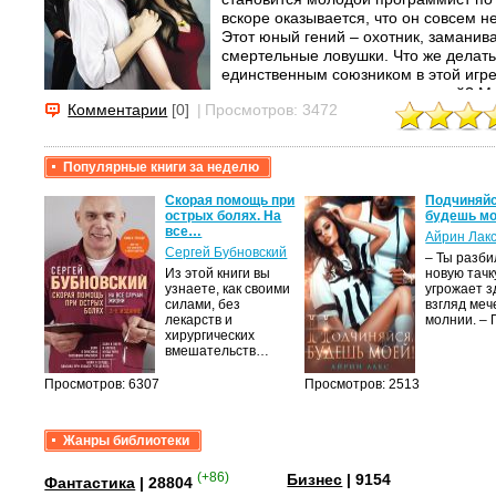
вскоре оказывается, что он совсем не 
Этот юный гений – охотник, заманив
смертельные ловушки. Что же делать
единственным союзником в этой игре 
счету сотни человеческих жизней? М
Комментарии
[0]
|
Просмотров: 3472
другу, даже если он говорит, что люб
Навигатор уверен, что разгадка тайн
девушка, уничтожит...
Популярные книги за неделю
крови,
Скорая помощь при
Подчиняйс
острых болях. На
будешь мо
все…
Айрин Лак
а
Сергей Бубновский
– Ты разб
Из этой книги вы
новую тачку
лого
узнаете, как своими
угрожает з
быть
силами, без
взгляд меч
сех
лекарств и
молнии. –
уг –…
хирургических
вмешательств…
Просмотров: 6307
Просмотров: 2513
Жанры библиотеки
(+86)
Бизнес
| 9154
Фантастика
| 28804