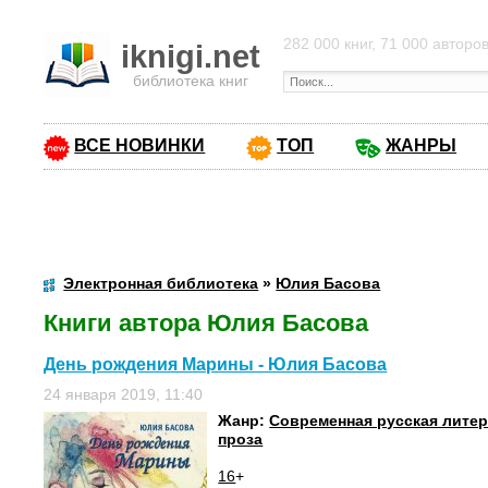
282 000 книг, 71 000 авторо
iknigi.net
библиотека книг
ВСЕ НОВИНКИ
ТОП
ЖАНРЫ
Электронная библиотека
»
Юлия Басова
Книги автора Юлия Басова
День рождения Марины - Юлия Басова
24 января 2019, 11:40
Жанр:
Современная русская лите
проза
16
+