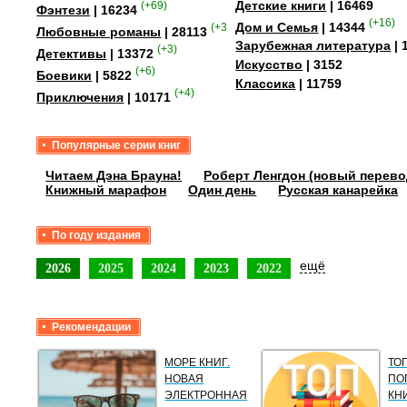
Детские книги
| 16469
(+69)
Фэнтези
| 16234
(+16)
Дом и Семья
| 14344
(+358)
Любовные романы
| 28113
Зарубежная литература
| 
(+3)
Детективы
| 13372
Искусство
| 3152
(+6)
Боевики
| 5822
Классика
| 11759
(+4)
Приключения
| 10171
Популярные серии книг
Читаем Дэна Брауна!
Роберт Ленгдон (новый перево
Книжный марафон
Один день
Русская канарейка
По году издания
ещё
2026
2025
2024
2023
2022
Рекомендации
МОРЕ КНИГ.
ТО
НОВАЯ
ПО
ЭЛЕКТРОННАЯ
КН