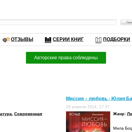
в
ОТЗЫВЫ
СЕРИИ КНИГ
ПОДБОРКИ
Авторские права соблюдены
Миссия – любовь - Юлия Б
16 апреля 2014, 17:37
ратура
,
Современная
Жанр:
Л
Мила Бог