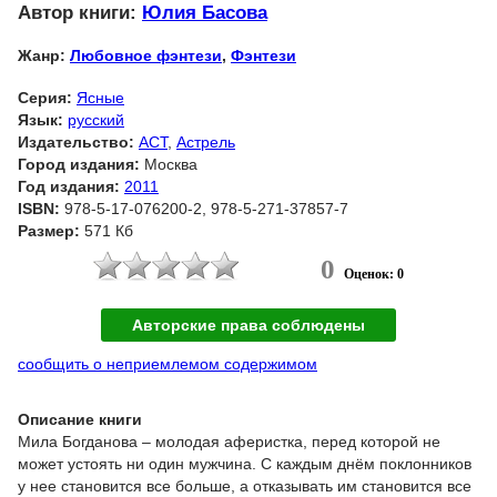
Автор книги:
Юлия Басова
Жанр:
Любовное фэнтези
,
Фэнтези
Серия:
Ясные
Язык:
русский
Издательство:
АСТ
,
Астрель
Город издания:
Москва
Год издания:
2011
ISBN:
978-5-17-076200-2, 978-5-271-37857-7
Размер:
571 Кб
0
Оценок: 0
Авторские права соблюдены
сообщить о неприемлемом содержимом
Описание книги
Мила Богданова – молодая аферистка, перед которой не
может устоять ни один мужчина. С каждым днём поклонников
у нее становится все больше, а отказывать им становится все