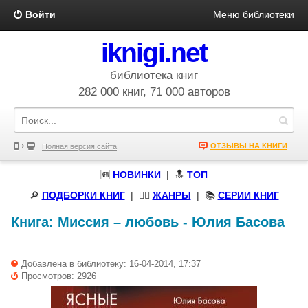
Войти
Меню библиотеки
iknigi.net
библиотека книг
282 000 книг, 71 000 авторов
ОТЗЫВЫ НА КНИГИ
Полная версия сайта
🆕
НОВИНКИ
| 🔝
ТОП
🔎
ПОДБОРКИ КНИГ
|
🧝‍♀️
ЖАНРЫ
| 📚
СЕРИИ КНИГ
Книга:
Миссия – любовь
-
Юлия Басова
Добавлена в библиотеку: 16-04-2014, 17:37
Просмотров: 2926