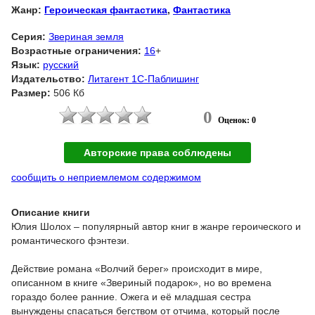
Жанр:
Героическая фантастика
,
Фантастика
Серия:
Звериная земля
Возрастные ограничения:
16
+
Язык:
русский
Издательство:
Литагент 1С-Паблишинг
Размер:
506 Кб
0
Оценок: 0
Авторские права соблюдены
сообщить о неприемлемом содержимом
Описание книги
Юлия Шолох – популярный автор книг в жанре героического и
романтического фэнтези.
Действие романа «Волчий берег» происходит в мире,
описанном в книге «Звериный подарок», но во времена
гораздо более ранние. Ожега и её младшая сестра
вынуждены спасаться бегством от отчима, который после