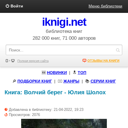
Войти
Меню библиотеки
iknigi.net
библиотека книг
282 000 книг, 71 000 авторов
ОТЗЫВЫ НА КНИГИ
Полная версия сайта
🆕
НОВИНКИ
| 🔝
ТОП
🔎
ПОДБОРКИ КНИГ
|
🧝‍♀️
ЖАНРЫ
| 📚
СЕРИИ КНИГ
Книга:
Волчий берег
-
Юлия Шолох
Добавлена в библиотеку: 21-04-2022, 19:23
Просмотров: 2076