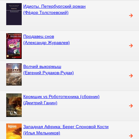
Идиоты. Петербургский роман
(Фёдор Толстоевский)
Продавец снов
(Александр Журавлев)
Волчий выкормыш
(Евгений Рудаков-Рудак)
Кромщик vs Робототехника (сборник)
(Дмитрий Ганин)
Западная Африка: Берег Слоновой Кости
(Илья Мельников)